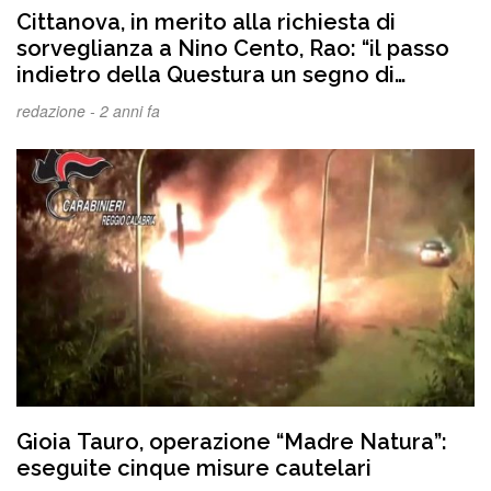
Cittanova, in merito alla richiesta di
sorveglianza a Nino Cento, Rao: “il passo
indietro della Questura un segno di
autonomia ed imparzialità degli apparati
redazione -
2 anni fa
dello Stato”
Gioia Tauro, operazione “Madre Natura”:
eseguite cinque misure cautelari