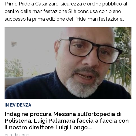
Primo Pride a Catanzaro: sicurezza e ordine pubblico al
centro della manifestazione Si è conclusa con pieno
successo la prima edizione del Pride, manifestazione
accompagnata da un ricco programma di eventi
collaterali, tra cui AperiPride, presentazioni di libri, incontri
culturali, dibattiti, talk e momenti di confronto ospitati a
Catanzaro, con interventi e riflessioni dedicati ai […]
IN EVIDENZA
Indagine procura Messina sull’ortopedia di
Polistena, Luigi Palamara faccia a faccia con
il nostro direttore Luigi Longo.
VIDEOINTERVISTA
di
redazione