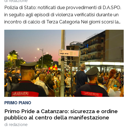
di
redazione
Polizia di Stato: notificati due provvedimenti di D.A.SPO.
in seguito agli episodi di violenza verificatisi durante un
incontro di calcio di Terza Categoria Nei giorni scorsi la
Polizia di Stato ha notificato due provvedimenti di
Divieto di Accesso alle Manifestazioni Sportive
(D.A.SPO.), emessi dalla Questura di Reggio Calabria alla
fine del mese di luglio, nei […]
PRIMO PIANO
Primo Pride a Catanzaro: sicurezza e ordine
pubblico al centro della manifestazione
di
redazione