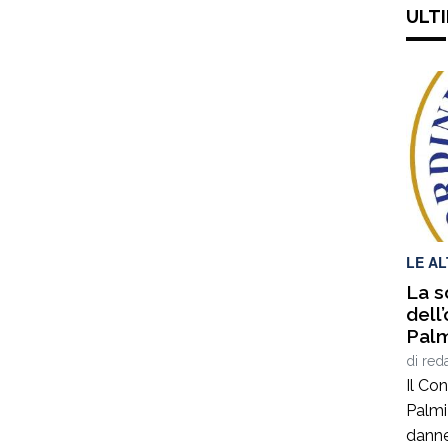
ULTI
LE A
La s
dell
Palm
di
red
Il Con
Palmi
danne