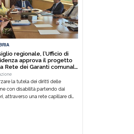
liera regionale di Fratelli d’Italia
go con soddisfazione questa
 assegnazione, che dimostra
enzione del Governo verso le
nze delle comunità calabresi e
chi […]
BRIA
glio regionale, l’Ufficio di
idenza approva il progetto
la Rete dei Garanti comunali
e persone con disabilità
azione
zare la tutela dei diritti delle
ne con disabilità partendo dai
ori, attraverso una rete capillare di
i di prossimità in grado di affiancare
ini e amministrazioni locali. È
 l’obiettivo del
tto“Rafforzamento della Rete dei
i dei diritti delle persone con