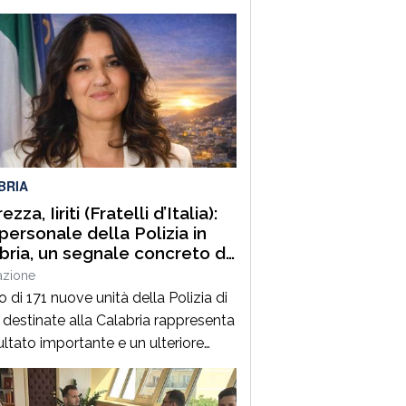
ettura dell’Avv. Margherita Mazzeo
e alla collega la più sincera
anza.Questo atto vandalico
ettabile, rappresenta
gressione non solo alla sua
ietà ed alla sua persona, na anche
nostra professione.In questo
to delicato per la collega, certi di
BRIA
retare il pensiero […]
ezza, Iiriti (Fratelli d’Italia):
 personale della Polizia in
bria, un segnale concreto di
nzione verso i territori”
azione
vo di 171 nuove unità della Polizia di
 destinate alla Calabria rappresenta
ultato importante e un ulteriore
 nel percorso di rafforzamento
 sicurezza nella nostra regione. Da