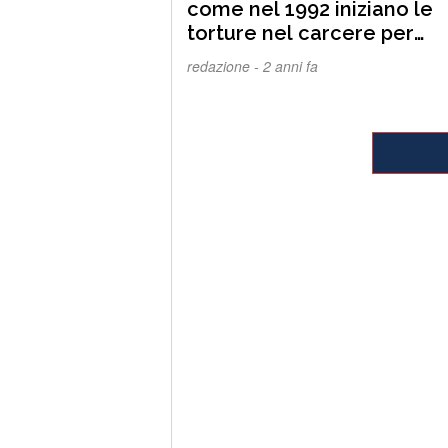
come nel 1992 iniziano le
torture nel carcere per
ottenere le confessione
redazione -
2 anni fa
pilotate. L’inizio della fine 
democrazia in Italia