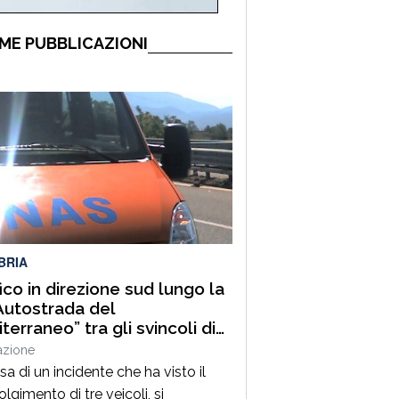
ME PUBBLICAZIONI
BRIA
fico in direzione sud lungo la
Autostrada del
terraneo” tra gli svincoli di
lia Grimaldi e San Mango
azione
uino
a di un incidente che ha visto il
lgimento di tre veicoli, si