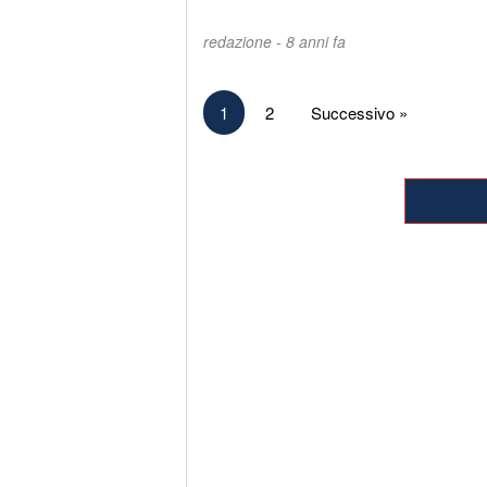
redazione -
8 anni fa
Paginazione
1
2
Successivo »
degli
articoli