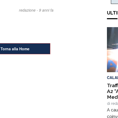
redazione -
9 anni fa
ULTI
Torna alla Home
CALA
Traf
A2 “
Medi
Alti
di
red
D’Aq
A caus
coinvo