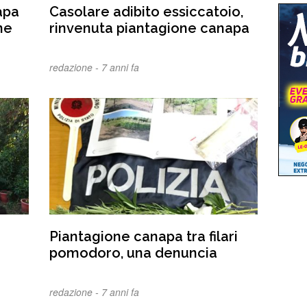
apa
Casolare adibito essiccatoio,
ne
rinvenuta piantagione canapa
redazione -
7 anni fa
Piantagione canapa tra filari
pomodoro, una denuncia
redazione -
7 anni fa