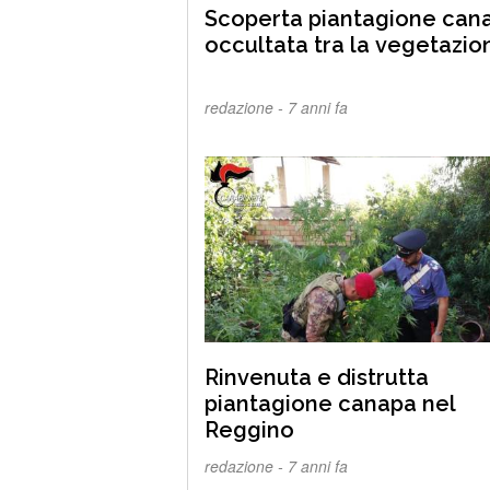
Scoperta piantagione can
occultata tra la vegetazio
redazione -
7 anni fa
Rinvenuta e distrutta
piantagione canapa nel
Reggino
redazione -
7 anni fa