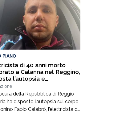
tta il7 agosto nel quartiere
ra di Gioia Tauro, nell’ambito di un
zio straordinario ad “Alto Impatto”
sto per rafforzare la presenza delle
zioni e contrastare ogni forma di
lità. Un’azione massiccia e
inata che ha visto […]
O PIANO
tricista di 40 anni morto
orato a Calanna nel Reggino,
osta l’autopsia e
estrato il furgone della
azione
a
ocura della Repubblica di Reggio
ria ha disposto l’autopsia sul corpo
onino Fabio Calabrò, l’elettricista di
ni morto folgorato mentre stava
ando al montaggio delle luminarie
omune di Calanna. Le indagini,