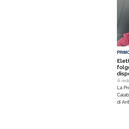
condo
Ciamb
servi
dispo
istitu
illega
coord
PRIM
Elet
folg
disp
sequ
di
red
ditt
La Pr
Calab
di Ant
40 an
lavor
nel c