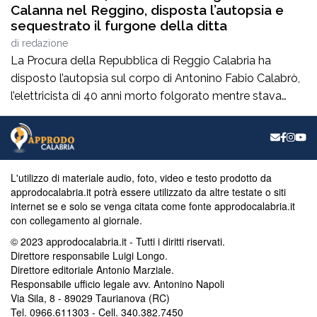
Calanna nel Reggino, disposta l’autopsia e
sequestrato il furgone della ditta
di
redazione
La Procura della Repubblica di Reggio Calabria ha
disposto l’autopsia sul corpo di Antonino Fabio Calabrò,
l’elettricista di 40 anni morto folgorato mentre stava
lavorando al montaggio delle luminarie nel comune
di Calanna. Le indagini, coordinate dalla Procura guidata
da Giuseppe Borrelli, sono affidate ai carabinieri, che
hanno proceduto anche al sequestro del furgone della
L'utilizzo di materiale audio, foto, video e testo prodotto da
ditta privata per la quale lavorava […]
approdocalabria.it potrà essere utilizzato da altre testate o siti
internet se e solo se venga citata come fonte approdocalabria.it
con collegamento al giornale.
© 2023 approdocalabria.it - Tutti i diritti riservati.
Direttore responsabile Luigi Longo.
Direttore editoriale Antonio Marziale.
Responsabile ufficio legale avv. Antonino Napoli
Via Sila, 8 - 89029 Taurianova (RC)
Tel. 0966.611303 - Cell. 340.382.7450