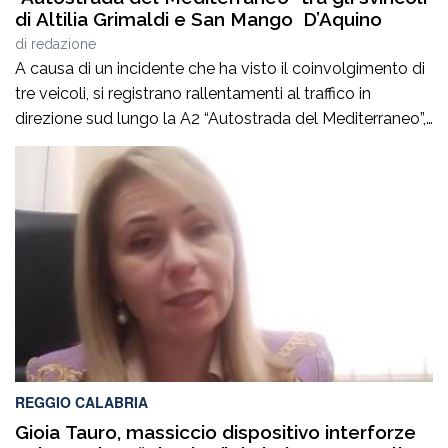
di Altilia Grimaldi e San Mango D’Aquino
di
redazione
A causa di un incidente che ha visto il coinvolgimento di
tre veicoli, si registrano rallentamenti al traffico in
direzione sud lungo la A2 “Autostrada del Mediterraneo”,
nel tratto compreso tra gli svincoli di Altilia Grimaldi (CS)
e San Mango D’Aquino (CZ). Sul posto è intervenuto il
personale Anas, il 118 e il soccorso meccanico […]
REGGIO CALABRIA
Gioia Tauro, massiccio dispositivo interforze