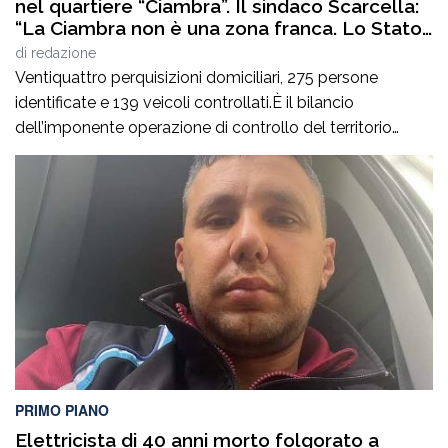
nel quartiere “Ciambra”. Il sindaco Scarcella:
“La Ciambra non è una zona franca. Lo Stato
c’è e si vede”
di
redazione
Ventiquattro perquisizioni domiciliari, 275 persone
identificate e 139 veicoli controllati.È il bilancio
dell’imponente operazione di controllo del territorio
condotta il7 agosto nel quartiere Ciambra di Gioia Tauro,
nell’ambito di un servizio straordinario ad “Alto Impatto”
disposto per rafforzare la presenza delle istituzioni e
contrastare ogni forma di illegalità. Un’azione massiccia
e coordinata che ha visto […]
PRIMO PIANO
Elettricista di 40 anni morto folgorato a