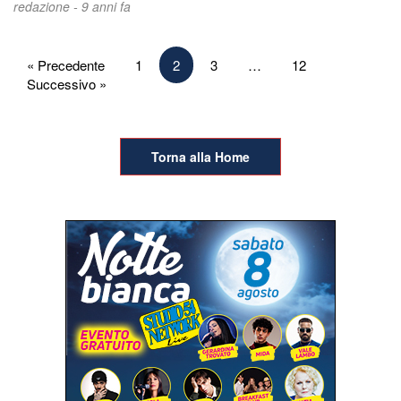
redazione -
9 anni fa
Paginazione
« Precedente
1
2
3
…
12
Successivo »
degli
articoli
Torna alla Home