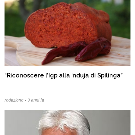
“Riconoscere l’Igp alla ‘nduja di Spilinga”
redazione -
9 anni fa