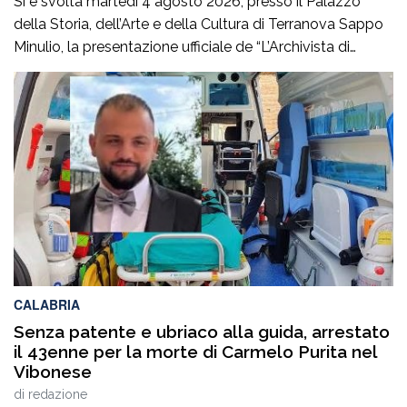
Si è svolta martedì 4 agosto 2026, presso il Palazzo
della Storia, dell’Arte e della Cultura di Terranova Sappo
Minulio, la presentazione ufficiale de “L’Archivista di
poesie”, secondo romanzo del giovane scrittore Carmelo
Maria Gazzana.La serata ha rappresentato un
importante momento d’incontro tra letteratura, arte e
territorio, offrendo al pubblico l’opportunità di conoscere
più da […]
CALABRIA
Senza patente e ubriaco alla guida, arrestato
il 43enne per la morte di Carmelo Purita nel
Vibonese
di
redazione