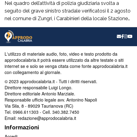
Nel quadro dell’attività di polizia giudiziaria svolta a
seguito del grave sinistro stradale verificatosi il 2 agosto
nel comune di Zungri, i Carabinieri della locale Stazione
hanno tratto in arresto, nella quasi flagranza di reato, un
43enne di nazionalità rumena, residente a Zungri. L’uomo
è ritenuto, allo stato degli accertamenti, responsabile del
reato di omicidio […]
L'utilizzo di materiale audio, foto, video e testo prodotto da
approdocalabria.it potrà essere utilizzato da altre testate o siti
internet se e solo se venga citata come fonte approdocalabria.it
con collegamento al giornale.
© 2023 approdocalabria.it - Tutti i diritti riservati.
Direttore responsabile Luigi Longo.
Direttore editoriale Antonio Marziale.
Responsabile ufficio legale avv. Antonino Napoli
Via Sila, 8 - 89029 Taurianova (RC)
Tel. 0966.611303 - Cell. 340.382.7450
Email: redazione@approdocalabria.it
Informazioni
Accedi