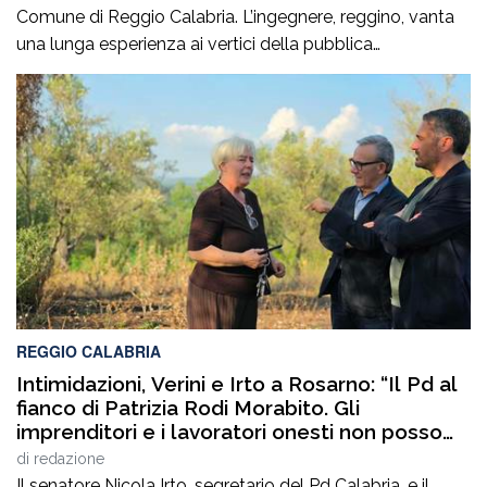
Comune di Reggio Calabria. L’ingegnere, reggino, vanta
una lunga esperienza ai vertici della pubblica
amministrazione e della gestione delle infrastrutture in
Calabria ed in Sicilia. È stato Vice Direttore regionale
Anas Sicilia, Capo Compartimento Anas Calabria,
Direttore generale della Regione Calabria e Direttore
generale della ItalConsult Spa, […]
REGGIO CALABRIA
Intimidazioni, Verini e Irto a Rosarno: “Il Pd al
fianco di Patrizia Rodi Morabito. Gli
imprenditori e i lavoratori onesti non posso
essere lasciati da soli”
di
redazione
Il senatore Nicola Irto, segretario del Pd Calabria, e il