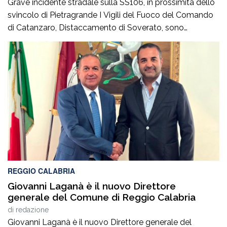
Grave incidente stradale sulla SS106, in prossimità dello
svincolo di Pietragrande I Vigili del Fuoco del Comando
di Catanzaro, Distaccamento di Soverato, sono
intervenuti sulla SS106, in prossimità dello svincolo per la
località Pietragrande, per un grave incidente stradale che
ha coinvolto una Fiat Panda, un’Audi e una
motocicletta.Nel sinistro ha perso la vita il […]
REGGIO CALABRIA
Giovanni Laganà è il nuovo Direttore
generale del Comune di Reggio Calabria
di
redazione
Giovanni Laganà è il nuovo Direttore generale del