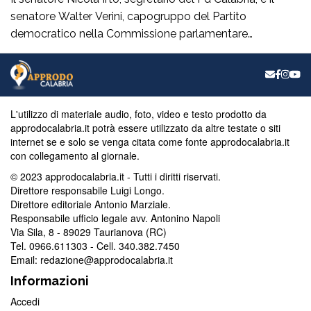
senatore Walter Verini, capogruppo del Partito
democratico nella Commissione parlamentare
Antimafia, hanno fatto visita a Patrizia Rodi Morabito,
imprenditrice agricola di Rosarno (Rc) la cui azienda è
stata più volte colpita da incendi, furti e danneggiamenti.
L’ultimo grave episodio si è verificato nei giorni scorsi […]
L'utilizzo di materiale audio, foto, video e testo prodotto da
approdocalabria.it potrà essere utilizzato da altre testate o siti
internet se e solo se venga citata come fonte approdocalabria.it
con collegamento al giornale.
© 2023 approdocalabria.it - Tutti i diritti riservati.
Direttore responsabile Luigi Longo.
Direttore editoriale Antonio Marziale.
Responsabile ufficio legale avv. Antonino Napoli
Via Sila, 8 - 89029 Taurianova (RC)
Tel. 0966.611303 - Cell. 340.382.7450
Email: redazione@approdocalabria.it
Informazioni
Accedi