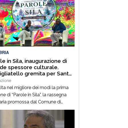
 prime due edizioni, nel 2024 e nel
 che hanno portato nell’entroterra
rese autorevoli protagonisti della
a italiana e internazionale, anche
uest’annoLYRIKS – Laboratorio
isciplinare […]
BRIA
le in Sila, inaugurazione di
de spessore culturale.
gliatello gremita per Santo
frè e il Procuratore Aggiunto
azione
ano Musolino
ita nel migliore dei modi la prima
ne di “Parole in Sila”, la rassegna
raria promossa dal Comune di
ano della Sila e diretta dal
alista Pasquale Motta, che fino al 19
o porterà a Camigliatello Silano