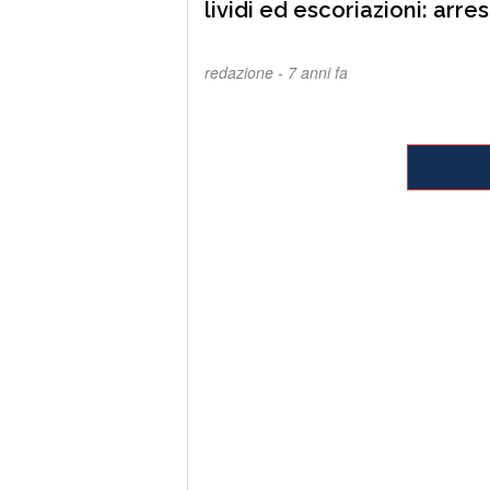
lividi ed escoriazioni: arre
redazione -
7 anni fa