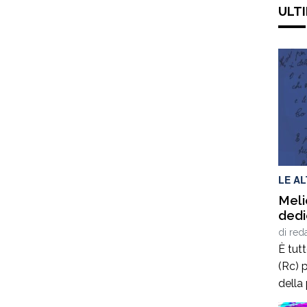
ULTI
LE A
Meli
dedi
di
red
È tut
(Rc) p
della
terrà 