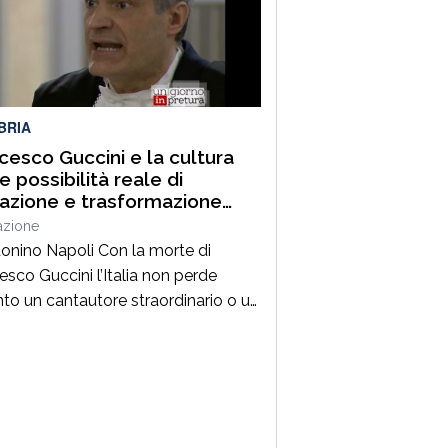
 tra i più autorevoli protagonisti del
ama culturale e istituzionale
no. Nella splendida cornice di Piazza
BRIA
cesco Guccini e la cultura
 possibilità reale di
razione e trasformazione
ale
azione
tonino Napoli Con la morte di
esco Guccini l’Italia non perde
nto un cantautore straordinario o un
 della musica ma, per la mia
zione cresciuta nella sinistra degli
Ottanta e Novanta, se ne va un
ico riferimento culturale, uno di
maestri che hanno insegnato a