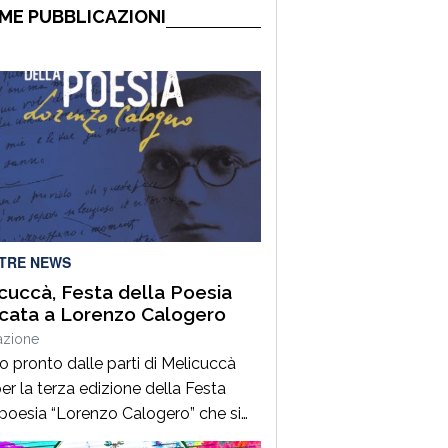
ME PUBBLICAZIONI
LTRE NEWS
cuccà, Festa della Poesia
cata a Lorenzo Calogero
azione
to pronto dalle parti di Melicuccà
er la terza edizione della Festa
 poesia “Lorenzo Calogero” che si
dal 6 all’11 agosto. Dopo il successo