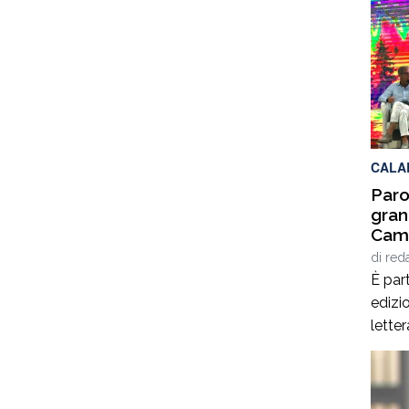
delle
2025,
calab
cultur
per q
Interd
CALA
Paro
gran
Cami
Giof
di
red
Stef
È part
edizio
lette
Spezz
giorn
agost