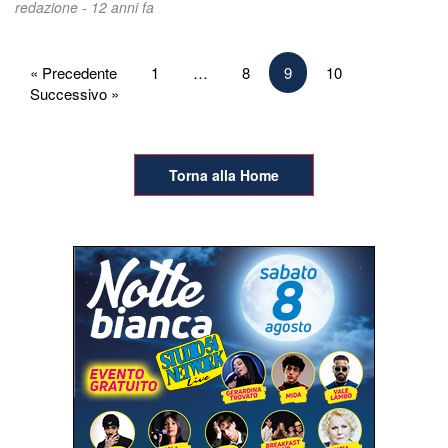
redazione -
12 anni fa
Paginazione
« Precedente
1
…
8
9
10
Successivo »
degli
articoli
Torna alla Home