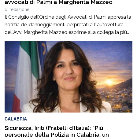
avvocati di Palmi a Margherita Mazzeo
di
redazione
Il Consiglio dell’Ordine degli Avvocati di Palmi appresa la
notizia dei danneggiamenti perpretati all’ autovettura
dell’Avv. Margherita Mazzeo esprime alla collega la più
sincera vicinanza.Questo atto vandalico inaccettabile,
rappresenta un’aggressione non solo alla sua proprietà
ed alla sua persona, na anche alla nostra professione.In
questo momento delicato per la collega, certi di
interpretare il pensiero […]
CALABRIA
Sicurezza, Iiriti (Fratelli d’Italia): “Più
personale della Polizia in Calabria, un