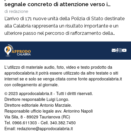
segnale concreto di attenzione verso i
territori”
di
redazione
L’arrivo di 171 nuove unità della Polizia di Stato destinate
alla Calabria rappresenta un risultato importante e un
ulteriore passo nel percorso di rafforzamento della
sicurezza nella nostra regione. Da consigliera regionale
di Fratelli d’Italia accolgo con soddisfazione questa
nuova assegnazione, che dimostra l’attenzione del
Governo verso le esigenze delle comunità calabresi e
L'utilizzo di materiale audio, foto, video e testo prodotto da
verso chi […]
approdocalabria.it potrà essere utilizzato da altre testate o siti
internet se e solo se venga citata come fonte approdocalabria.it
con collegamento al giornale.
© 2023 approdocalabria.it - Tutti i diritti riservati.
Direttore responsabile Luigi Longo.
Direttore editoriale Antonio Marziale.
Responsabile ufficio legale avv. Antonino Napoli
Via Sila, 8 - 89029 Taurianova (RC)
Tel. 0966.611303 - Cell. 340.382.7450
Email: redazione@approdocalabria.it