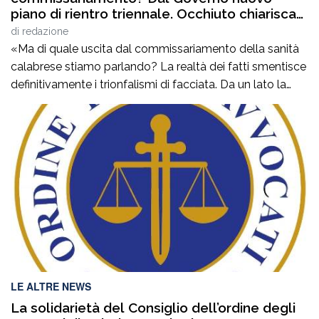
piano di rientro triennale. Occhiuto chiarisca
le tante ombre sui bilanci del comparto
di
redazione
sanitario”
«Ma di quale uscita dal commissariamento della sanità
calabrese stiamo parlando? La realtà dei fatti smentisce
definitivamente i trionfalismi di facciata. Da un lato la
Corte dei Conti esprime un parere di non luogo a
pronuncia, dichiarando di non avere la competenza per
esprimersi. Dall’altro lato, lo stesso ministro Schillaci,
interrogato sul tema, dichiara di […]
LE ALTRE NEWS
La solidarietà del Consiglio dell’ordine degli