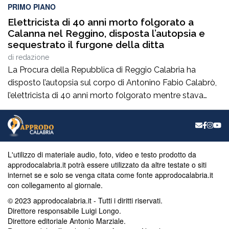
PRIMO PIANO
Elettricista di 40 anni morto folgorato a
Calanna nel Reggino, disposta l’autopsia e
sequestrato il furgone della ditta
di
redazione
La Procura della Repubblica di Reggio Calabria ha
disposto l’autopsia sul corpo di Antonino Fabio Calabrò,
l’elettricista di 40 anni morto folgorato mentre stava
lavorando al montaggio delle luminarie nel comune
di Calanna. Le indagini, coordinate dalla Procura guidata
da Giuseppe Borrelli, sono affidate ai carabinieri, che
hanno proceduto anche al sequestro del furgone della
L'utilizzo di materiale audio, foto, video e testo prodotto da
ditta privata per la quale lavorava […]
approdocalabria.it potrà essere utilizzato da altre testate o siti
internet se e solo se venga citata come fonte approdocalabria.it
con collegamento al giornale.
© 2023 approdocalabria.it - Tutti i diritti riservati.
Direttore responsabile Luigi Longo.
Direttore editoriale Antonio Marziale.