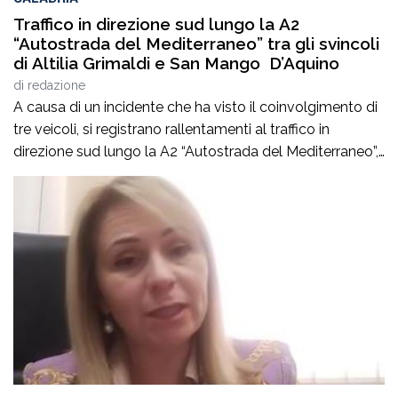
Traffico in direzione sud lungo la A2
“Autostrada del Mediterraneo” tra gli svincoli
di Altilia Grimaldi e San Mango D’Aquino
di
redazione
A causa di un incidente che ha visto il coinvolgimento di
tre veicoli, si registrano rallentamenti al traffico in
direzione sud lungo la A2 “Autostrada del Mediterraneo”,
nel tratto compreso tra gli svincoli di Altilia Grimaldi (CS)
e San Mango D’Aquino (CZ). Sul posto è intervenuto il
personale Anas, il 118 e il soccorso meccanico […]