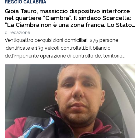
REGGIO CALABRIA
Gioia Tauro, massiccio dispositivo interforze
nel quartiere “Ciambra”. Il sindaco Scarcella:
“La Ciambra non è una zona franca. Lo Stato
c’è e si vede”
di
redazione
Ventiquattro perquisizioni domiciliari, 275 persone
identificate e 139 veicoli controllati.È il bilancio
dell’imponente operazione di controllo del territorio
condotta il7 agosto nel quartiere Ciambra di Gioia Tauro,
nell’ambito di un servizio straordinario ad “Alto Impatto”
disposto per rafforzare la presenza delle istituzioni e
contrastare ogni forma di illegalità. Un’azione massiccia
e coordinata che ha visto […]