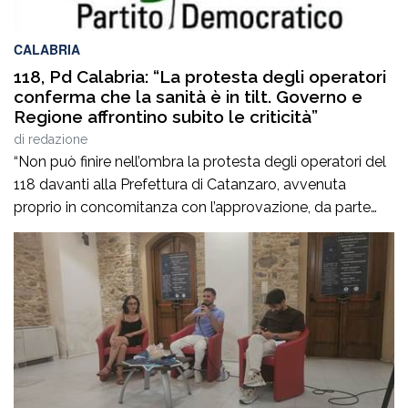
CALABRIA
118, Pd Calabria: “La protesta degli operatori
conferma che la sanità è in tilt. Governo e
Regione affrontino subito le criticità”
di
redazione
“Non può finire nell’ombra la protesta degli operatori del
118 davanti alla Prefettura di Catanzaro, avvenuta
proprio in concomitanza con l’approvazione, da parte
del Consiglio dei ministri, del nuovo Programma
operativo della sanità calabrese per il triennio 2026-
2028. È l’ennesima denuncia del personale della sanità,
che attesta una crisi gravissima del settore, purtroppo
negata dai […]