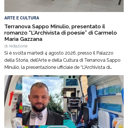
ARTE E CULTURA
Terranova Sappo Minulio, presentato il
romanzo “L’Archivista di poesie” di Carmelo
Maria Gazzana
di
redazione
Si è svolta martedì 4 agosto 2026, presso il Palazzo
della Storia, dell’Arte e della Cultura di Terranova Sappo
Minulio, la presentazione ufficiale de “L’Archivista di
poesie”, secondo romanzo del giovane scrittore Carmelo
Maria Gazzana.La serata ha rappresentato un
importante momento d’incontro tra letteratura, arte e
territorio, offrendo al pubblico l’opportunità di conoscere
più da […]