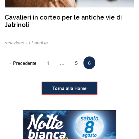
Cavalieri in corteo per le antiche vie di
Jatrinoli
redazione -
11 anni fa
Paginazione
« Precedente
1
…
5
6
degli
articoli
Torna alla Home