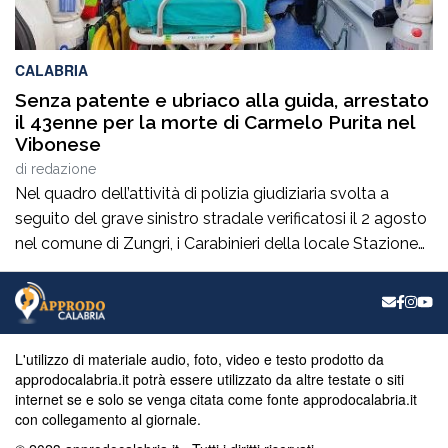
CALABRIA
Senza patente e ubriaco alla guida, arrestato
il 43enne per la morte di Carmelo Purita nel
Vibonese
di
redazione
Nel quadro dell’attività di polizia giudiziaria svolta a
seguito del grave sinistro stradale verificatosi il 2 agosto
nel comune di Zungri, i Carabinieri della locale Stazione
hanno tratto in arresto, nella quasi flagranza di reato, un
43enne di nazionalità rumena, residente a Zungri. L’uomo
è ritenuto, allo stato degli accertamenti, responsabile del
reato di omicidio […]
L'utilizzo di materiale audio, foto, video e testo prodotto da
approdocalabria.it potrà essere utilizzato da altre testate o siti
internet se e solo se venga citata come fonte approdocalabria.it
con collegamento al giornale.