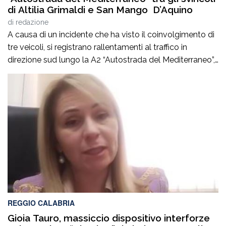
di Altilia Grimaldi e San Mango D’Aquino
di
redazione
A causa di un incidente che ha visto il coinvolgimento di
tre veicoli, si registrano rallentamenti al traffico in
direzione sud lungo la A2 “Autostrada del Mediterraneo”,
nel tratto compreso tra gli svincoli di Altilia Grimaldi (CS)
e San Mango D’Aquino (CZ). Sul posto è intervenuto il
personale Anas, il 118 e il soccorso meccanico […]
REGGIO CALABRIA
Gioia Tauro, massiccio dispositivo interforze