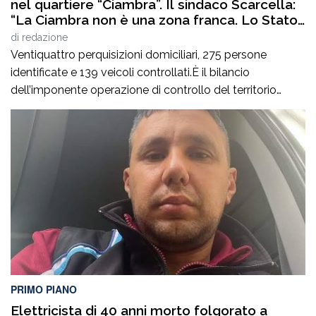
nel quartiere “Ciambra”. Il sindaco Scarcella:
“La Ciambra non è una zona franca. Lo Stato
c’è e si vede”
di
redazione
Ventiquattro perquisizioni domiciliari, 275 persone
identificate e 139 veicoli controllati.È il bilancio
dell’imponente operazione di controllo del territorio
condotta il7 agosto nel quartiere Ciambra di Gioia Tauro,
nell’ambito di un servizio straordinario ad “Alto Impatto”
disposto per rafforzare la presenza delle istituzioni e
contrastare ogni forma di illegalità. Un’azione massiccia
e coordinata che ha visto […]
PRIMO PIANO
Elettricista di 40 anni morto folgorato a