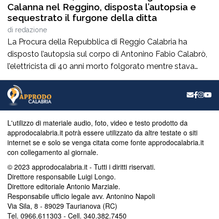
Calanna nel Reggino, disposta l’autopsia e
sequestrato il furgone della ditta
di
redazione
La Procura della Repubblica di Reggio Calabria ha
disposto l’autopsia sul corpo di Antonino Fabio Calabrò,
l’elettricista di 40 anni morto folgorato mentre stava
lavorando al montaggio delle luminarie nel comune
di Calanna. Le indagini, coordinate dalla Procura guidata
da Giuseppe Borrelli, sono affidate ai carabinieri, che
hanno proceduto anche al sequestro del furgone della
L'utilizzo di materiale audio, foto, video e testo prodotto da
ditta privata per la quale lavorava […]
approdocalabria.it potrà essere utilizzato da altre testate o siti
internet se e solo se venga citata come fonte approdocalabria.it
con collegamento al giornale.
© 2023 approdocalabria.it - Tutti i diritti riservati.
Direttore responsabile Luigi Longo.
Direttore editoriale Antonio Marziale.
Responsabile ufficio legale avv. Antonino Napoli
Via Sila, 8 - 89029 Taurianova (RC)
Tel. 0966.611303 - Cell. 340.382.7450