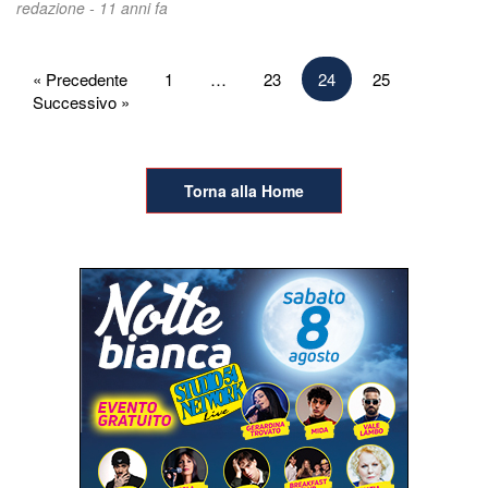
redazione -
11 anni fa
Paginazione
« Precedente
1
…
23
24
25
Successivo »
degli
articoli
Torna alla Home