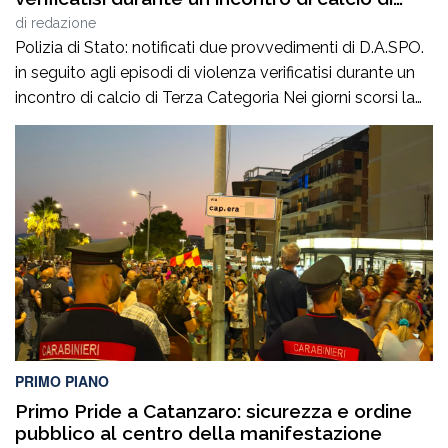
Terza Categoria
di
redazione
Polizia di Stato: notificati due provvedimenti di D.A.SPO.
in seguito agli episodi di violenza verificatisi durante un
incontro di calcio di Terza Categoria Nei giorni scorsi la
Polizia di Stato ha notificato due provvedimenti di
Divieto di Accesso alle Manifestazioni Sportive
(D.A.SPO.), emessi dalla Questura di Reggio Calabria alla
fine del mese di luglio, nei […]
PRIMO PIANO
Primo Pride a Catanzaro: sicurezza e ordine
pubblico al centro della manifestazione