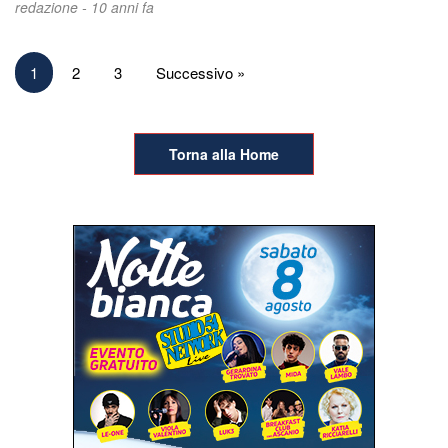
redazione -
10 anni fa
Paginazione
1
2
3
Successivo »
degli
articoli
Torna alla Home