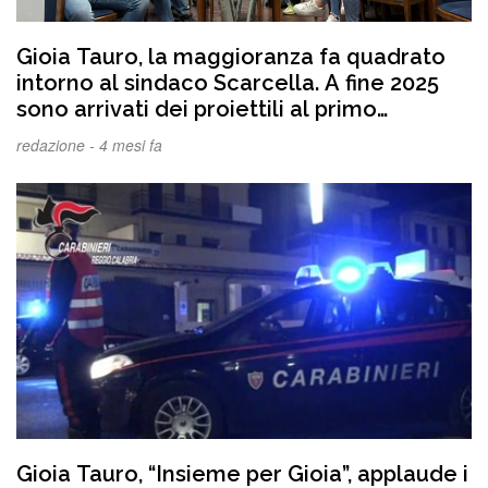
Gioia Tauro, la maggioranza fa quadrato
intorno al sindaco Scarcella. A fine 2025
sono arrivati dei proiettili al primo
cittadino, ma la vicenda è uscita adesso.
redazione -
4 mesi fa
Raniero spiega le motivazioni
Gioia Tauro, “Insieme per Gioia”, applaude i