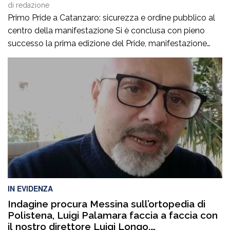
di
redazione
Primo Pride a Catanzaro: sicurezza e ordine pubblico al
centro della manifestazione Si è conclusa con pieno
successo la prima edizione del Pride, manifestazione
accompagnata da un ricco programma di eventi
collaterali, tra cui AperiPride, presentazioni di libri, incontri
culturali, dibattiti, talk e momenti di confronto ospitati a
Catanzaro, con interventi e riflessioni dedicati ai […]
IN EVIDENZA
Indagine procura Messina sull’ortopedia di
Polistena, Luigi Palamara faccia a faccia con
il nostro direttore Luigi Longo.