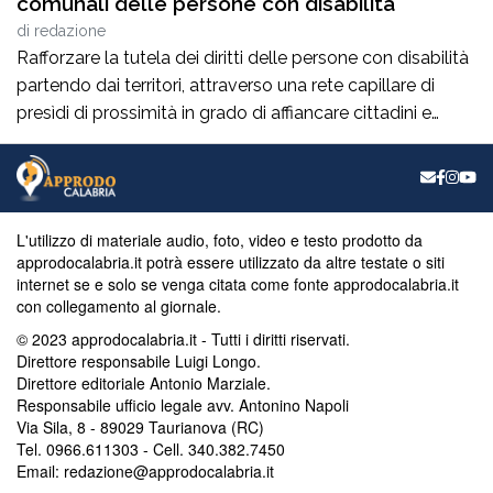
comunali delle persone con disabilità
di
redazione
Rafforzare la tutela dei diritti delle persone con disabilità
partendo dai territori, attraverso una rete capillare di
presìdi di prossimità in grado di affiancare cittadini e
amministrazioni locali. È questo l’obiettivo del
progetto“Rafforzamento della Rete dei Garanti dei diritti
delle persone con disabilità e promozione dell’istituzione
dei Garanti comunali in Calabria”, approvato all’unanimità
L'utilizzo di materiale audio, foto, video e testo prodotto da
dall’Ufficio di […]
approdocalabria.it potrà essere utilizzato da altre testate o siti
internet se e solo se venga citata come fonte approdocalabria.it
con collegamento al giornale.
© 2023 approdocalabria.it - Tutti i diritti riservati.
Direttore responsabile Luigi Longo.
Direttore editoriale Antonio Marziale.
Responsabile ufficio legale avv. Antonino Napoli
Via Sila, 8 - 89029 Taurianova (RC)
Tel. 0966.611303 - Cell. 340.382.7450
Email: redazione@approdocalabria.it