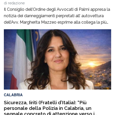
di
redazione
Il Consiglio dell’Ordine degli Avvocati di Palmi appresa la
notizia dei danneggiamenti perpretati all’ autovettura
dell’Avv. Margherita Mazzeo esprime alla collega la più
sincera vicinanza.Questo atto vandalico inaccettabile,
rappresenta un’aggressione non solo alla sua proprietà
ed alla sua persona, na anche alla nostra professione.In
questo momento delicato per la collega, certi di
interpretare il pensiero […]
CALABRIA
Sicurezza, Iiriti (Fratelli d’Italia): “Più
personale della Polizia in Calabria, un
segnale concreto di attenzione verso i