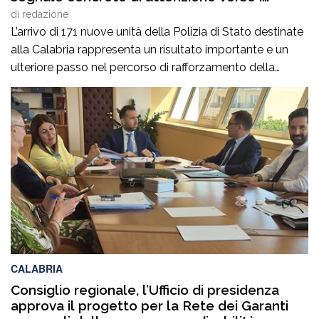
territori”
di
redazione
L’arrivo di 171 nuove unità della Polizia di Stato destinate
alla Calabria rappresenta un risultato importante e un
ulteriore passo nel percorso di rafforzamento della
sicurezza nella nostra regione. Da consigliera regionale
di Fratelli d’Italia accolgo con soddisfazione questa
nuova assegnazione, che dimostra l’attenzione del
Governo verso le esigenze delle comunità calabresi e
verso chi […]
CALABRIA
Consiglio regionale, l’Ufficio di presidenza
approva il progetto per la Rete dei Garanti