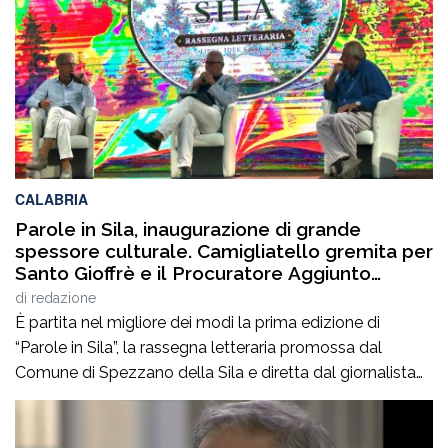
quest’annoLYRIKS – Laboratorio Interdisciplinare […]
CALABRIA
Parole in Sila, inaugurazione di grande
spessore culturale. Camigliatello gremita per
Santo Gioffrè e il Procuratore Aggiunto
Stefano Musolino
di
redazione
È partita nel migliore dei modi la prima edizione di
“Parole in Sila”, la rassegna letteraria promossa dal
Comune di Spezzano della Sila e diretta dal giornalista
Pasquale Motta, che fino al 19 agosto porterà a
Camigliatello Silano alcuni tra i più autorevoli
protagonisti del panorama culturale e istituzionale