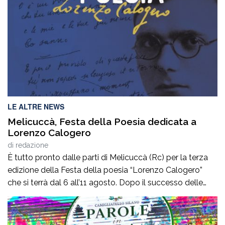
LE ALTRE NEWS
Melicuccà, Festa della Poesia dedicata a
Lorenzo Calogero
di
redazione
È tutto pronto dalle parti di Melicuccà (Rc) per la terza
edizione della Festa della poesia “Lorenzo Calogero”
che si terrà dal 6 all’11 agosto. Dopo il successo delle
prime due edizioni, nel 2024 e nel 2025, che hanno
portato nell’entroterra calabrese autorevoli protagonisti
della cultura italiana e internazionale, anche per