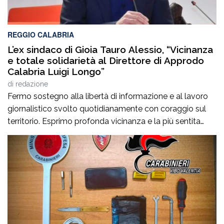
REGGIO CALABRIA
L’ex sindaco di Gioia Tauro Alessio, “Vicinanza
e totale solidarietà al Direttore di Approdo
Calabria Luigi Longo”
di
redazione
Fermo sostegno alla libertà di informazione e al lavoro
giornalistico svolto quotidianamente con coraggio sul
territorio. Esprimo profonda vicinanza e la più sentita
solidarietà al Direttore di Approdo Calabria, Luigi Longo,
e a tutta la redazione per i recenti e incresciosi episodi
che hanno interessato la testata. Il lavoro svolto da
Approdo Calabria rappresenta un […]