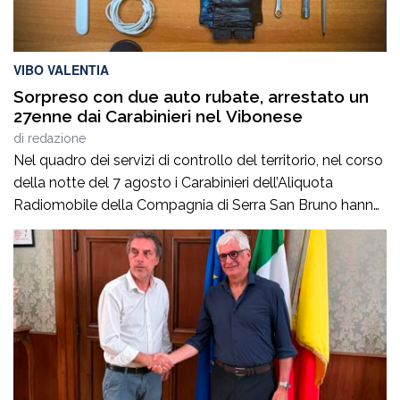
VIBO VALENTIA
Sorpreso con due auto rubate, arrestato un
27enne dai Carabinieri nel Vibonese
di
redazione
Nel quadro dei servizi di controllo del territorio, nel corso
della notte del 7 agosto i Carabinieri dell’Aliquota
Radiomobile della Compagnia di Serra San Bruno hanno
arrestato a Vazzano un 27enne, originario e residente a
Cinquefrondi, ritenuto responsabile, allo stato degli
accertamenti, di ricettazione in concorso. Intorno alle
3.30, durante un servizio perlustrativo, i militari […]