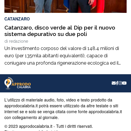
CATANZARO
Catanzaro, disco verde al Dip per il nuovo
sistema depurativo su due poli
di
redazione
Un investimento corposo del valore di 148.4 milioni di
euro (per 135mila abitanti equivalenti), capace di
coniugare una profonda rigenerazione ecologica ed il
rispetto dei vincoli normativi, che costituirà “una svolta
epocale”, sul fronte della depurazione per la città di
Catanzaro consentendole di venir fuori anche dalla
relativa procedura d’infrazione comunitaria. Nel
capoluogo di Regione, […]
L'utilizzo di materiale audio, foto, video e testo prodotto da
approdocalabria.it potrà essere utilizzato da altre testate o siti
internet se e solo se venga citata come fonte approdocalabria.it
con collegamento al giornale.
© 2023 approdocalabria.it - Tutti i diritti riservati.