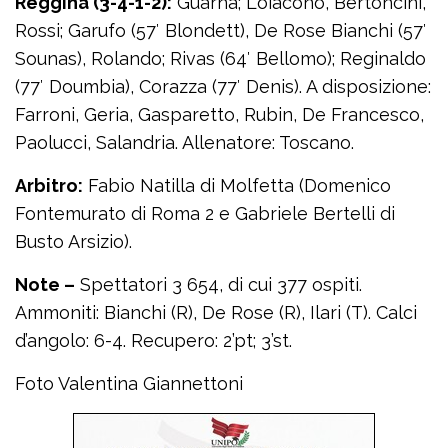
Reggina (3-4-1-2):
Guarna; Loiacono, Bertoncini,
Rossi; Garufo (57′ Blondett), De Rose Bianchi (57′
Sounas), Rolando; Rivas (64′ Bellomo); Reginaldo
(77′ Doumbia), Corazza (77′ Denis). A disposizione:
Farroni, Geria, Gasparetto, Rubin, De Francesco,
Paolucci, Salandria. Allenatore: Toscano.
Arbitro:
Fabio Natilla di Molfetta (Domenico
Fontemurato di Roma 2 e Gabriele Bertelli di
Busto Arsizio).
Note –
Spettatori 3 654, di cui 377 ospiti.
Ammoniti: Bianchi (R), De Rose (R), Ilari (T). Calci
d’angolo: 6-4. Recupero: 2’pt; 3’st.
Foto Valentina Giannettoni