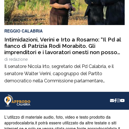
REGGIO CALABRIA
Intimidazioni, Verini e Irto a Rosarno: “Il Pd al
fianco di Patrizia Rodi Morabito. Gli
imprenditori e i lavoratori onesti non posso
essere lasciati da soli”
di
redazione
Il senatore Nicola Irto, segretario del Pd Calabria, e il
senatore Walter Verini, capogruppo del Partito
democratico nella Commissione parlamentare
Antimafia, hanno fatto visita a Patrizia Rodi Morabito,
imprenditrice agricola di Rosarno (Rc) la cui azienda è
stata più volte colpita da incendi, furti e danneggiamenti.
L’ultimo grave episodio si è verificato nei giorni scorsi […]
L'utilizzo di materiale audio, foto, video e testo prodotto da
approdocalabria.it potrà essere utilizzato da altre testate o siti
internet se e solo se venga citata come fonte approdocalabria.it