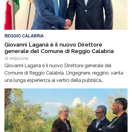
REGGIO CALABRIA
Giovanni Laganà è il nuovo Direttore
generale del Comune di Reggio Calabria
di
redazione
Giovanni Laganà è il nuovo Direttore generale del
Comune di Reggio Calabria. L’ingegnere, reggino, vanta
una lunga esperienza ai vertici della pubblica
amministrazione e della gestione delle infrastrutture in
Calabria ed in Sicilia. È stato Vice Direttore regionale
Anas Sicilia, Capo Compartimento Anas Calabria,
Direttore generale della Regione Calabria e Direttore
generale della ItalConsult Spa, […]