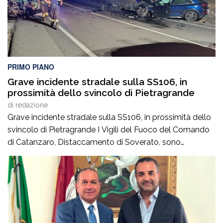
PRIMO PIANO
Grave incidente stradale sulla SS106, in
prossimità dello svincolo di Pietragrande
di
redazione
Grave incidente stradale sulla SS106, in prossimità dello
svincolo di Pietragrande I Vigili del Fuoco del Comando
di Catanzaro, Distaccamento di Soverato, sono
intervenuti sulla SS106, in prossimità dello svincolo per la
località Pietragrande, per un grave incidente stradale che
ha coinvolto una Fiat Panda, un’Audi e una
motocicletta.Nel sinistro ha perso la vita il […]