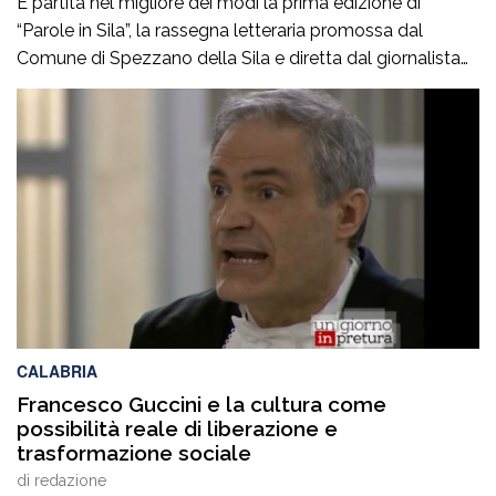
È partita nel migliore dei modi la prima edizione di
“Parole in Sila”, la rassegna letteraria promossa dal
Comune di Spezzano della Sila e diretta dal giornalista
Pasquale Motta, che fino al 19 agosto porterà a
Camigliatello Silano alcuni tra i più autorevoli
protagonisti del panorama culturale e istituzionale
italiano. Nella splendida cornice di Piazza […]
CALABRIA
Francesco Guccini e la cultura come
possibilità reale di liberazione e
trasformazione sociale
di
redazione