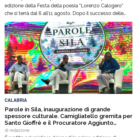
edizione della Festa della poesia “Lorenzo Calogero”
che si terrà dal 6 all’11 agosto. Dopo il successo delle
prime due edizioni, nel 2024 e nel 2025, che hanno
portato nell’entroterra calabrese autorevoli protagonisti
della cultura italiana e internazionale, anche per
quest’annoLYRIKS – Laboratorio Interdisciplinare […]
CALABRIA
Parole in Sila, inaugurazione di grande
spessore culturale. Camigliatello gremita per
Santo Gioffrè e il Procuratore Aggiunto
Stefano Musolino
di
redazione