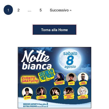
Paginazione
1
2
…
5
Successivo »
degli
articoli
Torna alla Home