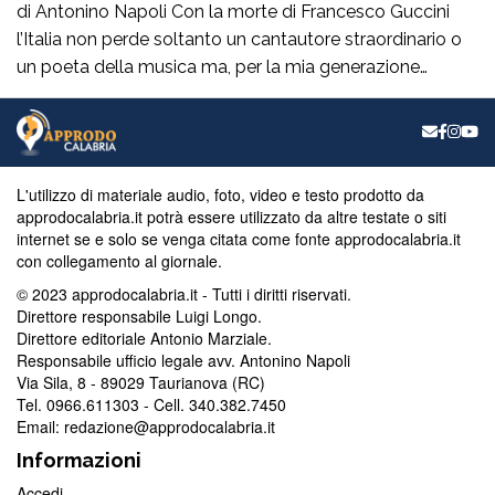
di Antonino Napoli Con la morte di Francesco Guccini
l’Italia non perde soltanto un cantautore straordinario o
un poeta della musica ma, per la mia generazione
cresciuta nella sinistra degli anni Ottanta e Novanta, se
ne va un autentico riferimento culturale, uno di quei
maestri che hanno insegnato a pensare prima ancora
che a cantare. […]
L'utilizzo di materiale audio, foto, video e testo prodotto da
approdocalabria.it potrà essere utilizzato da altre testate o siti
internet se e solo se venga citata come fonte approdocalabria.it
con collegamento al giornale.
© 2023 approdocalabria.it - Tutti i diritti riservati.
Direttore responsabile Luigi Longo.
Direttore editoriale Antonio Marziale.
Responsabile ufficio legale avv. Antonino Napoli
Via Sila, 8 - 89029 Taurianova (RC)
Tel. 0966.611303 - Cell. 340.382.7450
Email: redazione@approdocalabria.it
Informazioni
Accedi