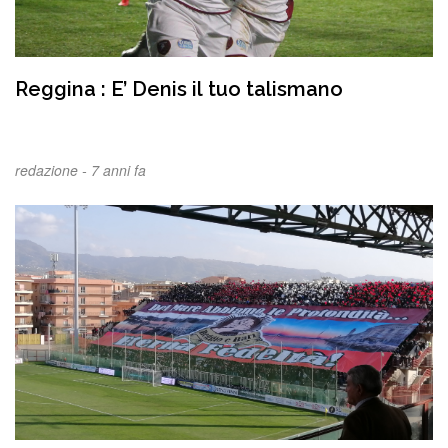
Reggina : E’ Denis il tuo talismano
redazione -
7 anni fa