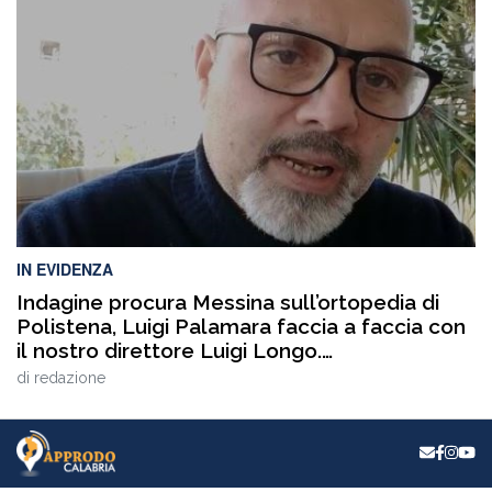
collaterali, tra cui AperiPride, presentazioni di libri, incontri
culturali, dibattiti, talk e momenti di confronto ospitati a
Catanzaro, con interventi e riflessioni dedicati ai […]
IN EVIDENZA
Indagine procura Messina sull’ortopedia di
Polistena, Luigi Palamara faccia a faccia con
il nostro direttore Luigi Longo.
VIDEOINTERVISTA
di
redazione