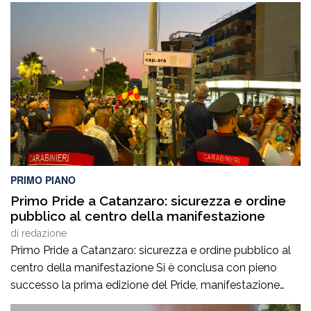
Polizia di Stato ha notificato due provvedimenti di
Divieto di Accesso alle Manifestazioni Sportive
(D.A.SPO.), emessi dalla Questura di Reggio Calabria alla
fine del mese di luglio, nei […]
PRIMO PIANO
Primo Pride a Catanzaro: sicurezza e ordine
pubblico al centro della manifestazione
di
redazione
Primo Pride a Catanzaro: sicurezza e ordine pubblico al
centro della manifestazione Si è conclusa con pieno
successo la prima edizione del Pride, manifestazione
accompagnata da un ricco programma di eventi