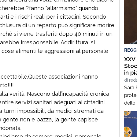
ancherebbe ?fanno “allarmismo” quando
ti e i rischi reali per i cittadini. Secondo
chiusura di un reparto può significare morire
ché si viene trasferiti dopo 40 minuti in un
rebbe irresponsabile. Addirittura, si
REGG
 cose alimenti le aggressioni al personale
XXV 
Stoc
in p
accettabile.Queste associazioni hanno
di F
di
red
to!!!!
Sarà 
la verità. Nascono dall’incapacità cronica
prota
ire servizi sanitari adeguati ai cittadini.
dello
dall’
 turni impossibili, da medici stremati da
Cittan
a gente non è pazza, la gente capisce
del C
ndonata.
luned
hiediamo da sempre: medici, personale