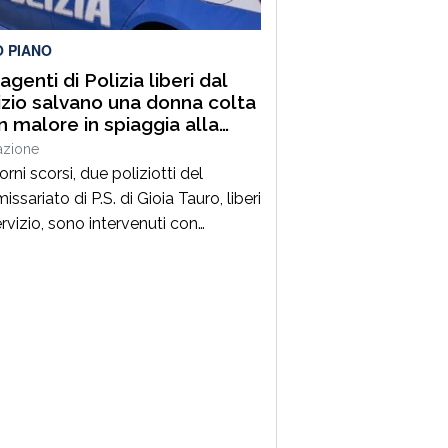
O PIANO
genti di Polizia liberi dal
izio salvano una donna colta
n malore in spiaggia alla
ara di Palmi
azione
orni scorsi, due poliziotti del
sariato di P.S. di Gioia Tauro, liberi
ervizio, sono intervenuti con
ezza per prestare soccorso ad una
 colta da un malore, mentre si
va in spiaggia a Palmi.La donna, nel
ivo di uscire dall’acqua per
ngere la riva, è stata colta da un
sere improvviso, perdendo i […]