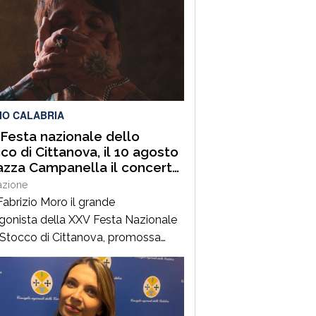
IO CALABRIA
Festa nazionale dello
co di Cittanova, il 10 agosto
iazza Campanella il concerto
abrizio Moro
azione
Fabrizio Moro il grande
gonista della XXV Festa Nazionale
 Stocco di Cittanova, promossa
Associazione Turistica Pro Loco di
ova, con il patrocinio e il contributo
omune.Il concerto, in programma
ì 10 agosto in piazza Tommaso