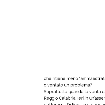
che ritiene meno “ammaestrate”
diventato un problema?
Soprattutto quando la verità dà
Reggio Calabria. Ieri,in un’asse
dottoressa Di Furia si è perme