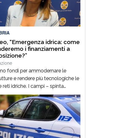
nella, rappresenta uno degli
tamenti clou della manifestazione,
a venticinque edizioni unisce
zione gastronomica e musica […]
BRIA
o, “Emergenza idrica: come
deremo i finanziamenti a
osizione?”
azione
ano fondi per ammodernare le
tture e rendere più tecnologiche le
 reti idriche. I campi – spinta
ria per l’economia della Calabria –
a secco così come le città. È un
ema per l’agricoltura ma anche per
olare servizio idrico ai cittadini. La
zione si ripropone ciclicamente ed è
esto inverno […]