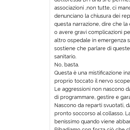
associazioni ,non tutte, ci m
denunciano la chiusura dei repar
questa narrazione, dire che la 
o avere gravi complicazioni per
altro ospedale in emergenza sa
sostiene che parlare di queste
sanitario.
No, basta.
Questa è una mistificazione in
proprio toccato il nervo scoper
Le aggressioni non nascono dal
di programmare, gestire e garant
Nascono da reparti svuotati, da
pronto soccorso al collasso. L
benissimo quando viene abba
Ribadiamo con forza ciò che c