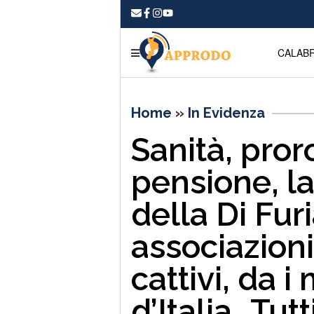
CALABR
Home
»
In Evidenza
Sanità, pror
pensione, l
della Di Furi
associazioni
cattivi, da i 
d’Italia…Tut