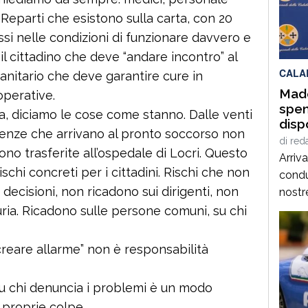
Campa
. Reparti che esistono sulla carta, con 20
appun
si nelle condizioni di funzionare davvero e
che d
 il cittadino che deve “andare incontro” al
tradi
CALA
 sanitario che deve garantire cure in
Made
operative.
spen
a, diciamo le cose come stanno. Dalle venti
disp
urgenze che arrivano al pronto soccorso non
di
red
no trasferite all’ospedale di Locri. Questo
Arriv
rischi concreti per i cittadini. Rischi che non
condu
decisioni, non ricadono sui dirigenti, non
nostre
prima
uria. Ricadono sulle persone comuni, su chi
sono 
probl
reare allarme” non è responsabilità
il reg
situa
su chi denuncia i problemi è un modo
da qu
 proprie colpe.