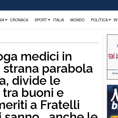
IA
CRONACA
SPORT
ITALIA
MONDO
POLITICA
IN
oga medici in
a strana parabola
a, divide le
 tra buoni e
meriti a Fratelli
ti sanno… anche le