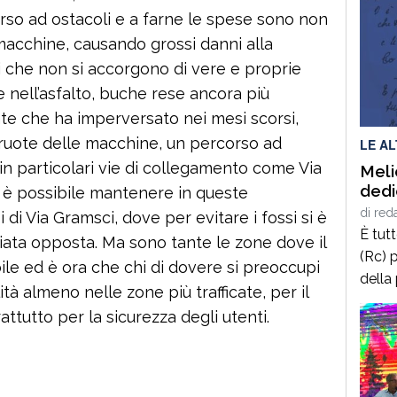
so ad ostacoli e a farne le spese sono non
macchine, causando grossi danni alla
i che non si accorgono di vere e proprie
e nell’asfalto, buche rese ancora più
e che ha imperversato nei mesi scorsi,
 ruote delle macchine, un percorso ad
LE A
 in particolari vie di collegamento come Via
Meli
dedi
 è possibile mantenere in queste
di
red
 di Via Gramsci, dove per evitare i fossi si è
È tut
giata opposta. Ma sono tante le zone dove il
(Rc) p
ile ed è ora che chi di dovere si preoccupi
della
ità almeno nelle zone più trafficate, per il
terrà 
ttutto per la sicurezza degli utenti.
delle
2025,
calab
cultur