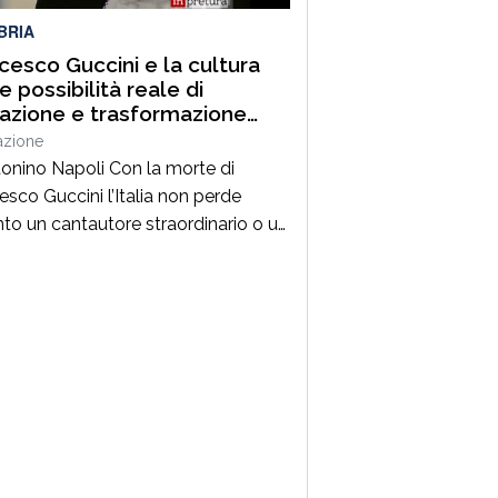
BRIA
cesco Guccini e la cultura
 possibilità reale di
razione e trasformazione
ale
azione
tonino Napoli Con la morte di
esco Guccini l’Italia non perde
nto un cantautore straordinario o un
 della musica ma, per la mia
zione cresciuta nella sinistra degli
Ottanta e Novanta, se ne va un
ico riferimento culturale, uno di
maestri che hanno insegnato a
re prima ancora che a cantare. […]