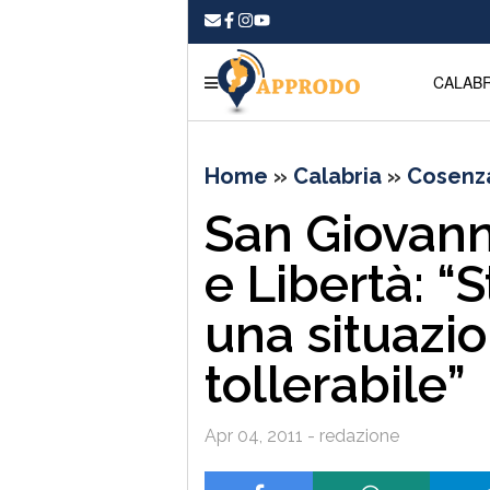
CALABR
Home
»
Calabria
»
Cosenz
San Giovanni
e Libertà: “
una situazi
tollerabile”
Apr 04, 2011 - redazione