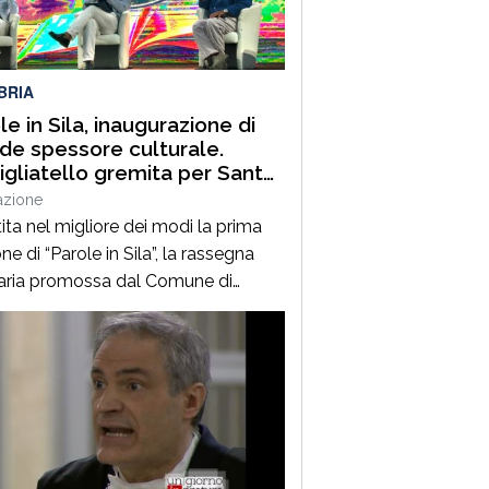
uest’annoLYRIKS – Laboratorio
isciplinare […]
BRIA
le in Sila, inaugurazione di
de spessore culturale.
gliatello gremita per Santo
frè e il Procuratore Aggiunto
azione
ano Musolino
ita nel migliore dei modi la prima
ne di “Parole in Sila”, la rassegna
raria promossa dal Comune di
ano della Sila e diretta dal
alista Pasquale Motta, che fino al 19
o porterà a Camigliatello Silano
 tra i più autorevoli protagonisti del
ama culturale e istituzionale
no. Nella splendida cornice di Piazza