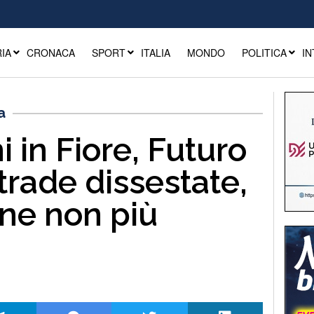
IA
CRONACA
SPORT
ITALIA
MONDO
POLITICA
IN
a
 in Fiore, Futuro
Strade dissestate,
one non più