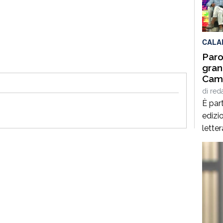
per q
Interd
CALA
Paro
gran
Cami
Giof
di
red
Stef
È part
edizio
lette
Spezz
giorn
agost
alcuni
panor
italia
[…]