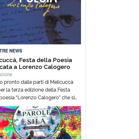
LTRE NEWS
cuccà, Festa della Poesia
cata a Lorenzo Calogero
azione
to pronto dalle parti di Melicuccà
er la terza edizione della Festa
 poesia “Lorenzo Calogero” che si
dal 6 all’11 agosto. Dopo il successo
 prime due edizioni, nel 2024 e nel
 che hanno portato nell’entroterra
rese autorevoli protagonisti della
a italiana e internazionale, anche