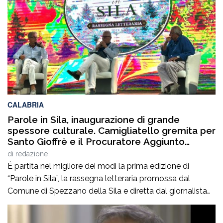
della cultura italiana e internazionale, anche per
quest’annoLYRIKS – Laboratorio Interdisciplinare […]
CALABRIA
Parole in Sila, inaugurazione di grande
spessore culturale. Camigliatello gremita per
Santo Gioffrè e il Procuratore Aggiunto
Stefano Musolino
di
redazione
È partita nel migliore dei modi la prima edizione di
“Parole in Sila”, la rassegna letteraria promossa dal
Comune di Spezzano della Sila e diretta dal giornalista
Pasquale Motta, che fino al 19 agosto porterà a
Camigliatello Silano alcuni tra i più autorevoli