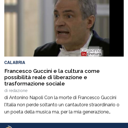
protagonisti del panorama culturale e istituzionale
italiano. Nella splendida cornice di Piazza […]
CALABRIA
Francesco Guccini e la cultura come
possibilità reale di liberazione e
trasformazione sociale
di
redazione
di Antonino Napoli Con la morte di Francesco Guccini
l’Italia non perde soltanto un cantautore straordinario o
un poeta della musica ma, per la mia generazione
cresciuta nella sinistra degli anni Ottanta e Novanta, se
ne va un autentico riferimento culturale, uno di quei