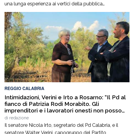
una lunga esperienza ai vertici della pubblica
amministrazione e della gestione delle infrastrutture in
Calabria ed in Sicilia. È stato Vice Direttore regionale
Anas Sicilia, Capo Compartimento Anas Calabria,
Direttore generale della Regione Calabria e Direttore
generale della ItalConsult Spa, […]
REGGIO CALABRIA
Intimidazioni, Verini e Irto a Rosarno: “Il Pd al
fianco di Patrizia Rodi Morabito. Gli
imprenditori e i lavoratori onesti non posso
essere lasciati da soli”
di
redazione
Il senatore Nicola Irto, segretario del Pd Calabria, e il
senatore Walter Verini, capogruppo del Partito