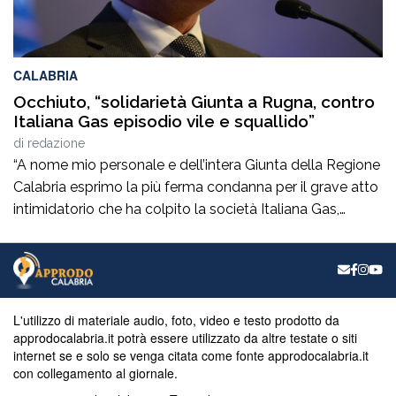
CALABRIA
Occhiuto, “solidarietà Giunta a Rugna, contro
Italiana Gas episodio vile e squallido”
di
redazione
“A nome mio personale e dell’intera Giunta della Regione
Calabria esprimo la più ferma condanna per il grave atto
intimidatorio che ha colpito la società Italiana Gas,
guidata dal presidente di Ance Calabria, Roberto
Rugna.Si tratta di un episodio vile e squallido, che
colpisce un’impresa impegnata quotidianamente nella
realizzazione di opere importanti per il territorio […]
L'utilizzo di materiale audio, foto, video e testo prodotto da
approdocalabria.it potrà essere utilizzato da altre testate o siti
internet se e solo se venga citata come fonte approdocalabria.it
con collegamento al giornale.