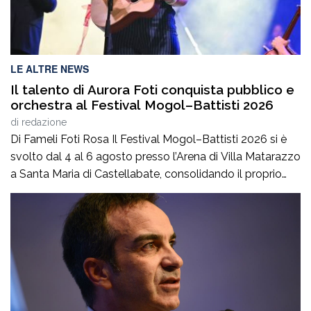
LE ALTRE NEWS
Il talento di Aurora Foti conquista pubblico e
orchestra al Festival Mogol–Battisti 2026
di
redazione
Di Fameli Foti Rosa Il Festival Mogol–Battisti 2026 si è
svolto dal 4 al 6 agosto presso l’Arena di Villa Matarazzo
a Santa Maria di Castellabate, consolidando il proprio
ruolo di appuntamento di riferimento dedicato alla
canzone d’autore italiana. Giunto alla quinta edizione,
l’evento è stato ideato dal patron Gregorio Fiscina, figura
ricordata con rispetto […]