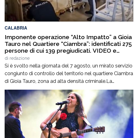
CALABRIA
Imponente operazione “Alto Impatto” a Gioia
Tauro nel Quartiere “Ciambra”: identificati 275
persone di cui 139 pregiudicati. VIDEO e
DETTAGLI
di
redazione
Si è svolto nella giornata del 7 agosto, un mirato servizio
congiunto di controllo del territorio nel quartiere Ciambra
di Gioia Tauro, zona ad alta densità criminale.La
complessa attività interforze, ad alto impatto, ha
permesso di effettuare 24 perquisizioni domiciliari,
identificare 275 soggetti, di cui 139 pregiudicati e di
controllare 139 veicoli, per 2 dei […]