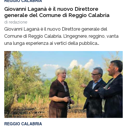
REGGIO CALABRIA
Giovanni Laganà è il nuovo Direttore
generale del Comune di Reggio Calabria
di
redazione
Giovanni Laganà è il nuovo Direttore generale del
Comune di Reggio Calabria. L’ingegnere, reggino, vanta
una lunga esperienza ai vertici della pubblica
amministrazione e della gestione delle infrastrutture in
Calabria ed in Sicilia. È stato Vice Direttore regionale
Anas Sicilia, Capo Compartimento Anas Calabria,
Direttore generale della Regione Calabria e Direttore
generale della ItalConsult Spa, […]
REGGIO CALABRIA