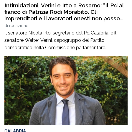
Intimidazioni, Verini e Irto a Rosarno: “Il Pd al
fianco di Patrizia Rodi Morabito. Gli
imprenditori e i lavoratori onesti non posso
essere lasciati da soli”
di
redazione
Il senatore Nicola Irto, segretario del Pd Calabria, e il
senatore Walter Verini, capogruppo del Partito
democratico nella Commissione parlamentare
Antimafia, hanno fatto visita a Patrizia Rodi Morabito,
imprenditrice agricola di Rosarno (Rc) la cui azienda è
stata più volte colpita da incendi, furti e danneggiamenti.
L’ultimo grave episodio si è verificato nei giorni scorsi […]
CALABRIA