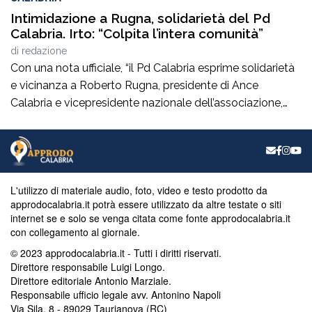
Intimidazione a Rugna, solidarietà del Pd
Calabria. Irto: “Colpita l’intera comunità”
di
redazione
Con una nota ufficiale, “il Pd Calabria esprime solidarietà
e vicinanza a Roberto Rugna, presidente di Ance
Calabria e vicepresidente nazionale dell’associazione,
per il grave episodio che ha colpito il cantiere della sua
azienda a Schiavonea (Cs), dove sono stati
pesantemente danneggiati alcuni mezzi meccanici”. Il
segretario regionale del partito, il senatore Nicola Irto,
condanna […]
L'utilizzo di materiale audio, foto, video e testo prodotto da
approdocalabria.it potrà essere utilizzato da altre testate o siti
internet se e solo se venga citata come fonte approdocalabria.it
con collegamento al giornale.
© 2023 approdocalabria.it - Tutti i diritti riservati.
Direttore responsabile Luigi Longo.
Direttore editoriale Antonio Marziale.
Responsabile ufficio legale avv. Antonino Napoli
Via Sila, 8 - 89029 Taurianova (RC)