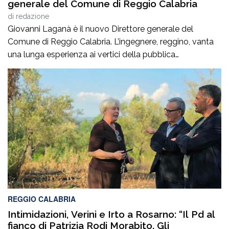
generale del Comune di Reggio Calabria
di
redazione
Giovanni Laganà è il nuovo Direttore generale del
Comune di Reggio Calabria. L’ingegnere, reggino, vanta
una lunga esperienza ai vertici della pubblica
amministrazione e della gestione delle infrastrutture in
Calabria ed in Sicilia. È stato Vice Direttore regionale
Anas Sicilia, Capo Compartimento Anas Calabria,
Direttore generale della Regione Calabria e Direttore
generale della ItalConsult Spa, […]
REGGIO CALABRIA
Intimidazioni, Verini e Irto a Rosarno: “Il Pd al
fianco di Patrizia Rodi Morabito. Gli