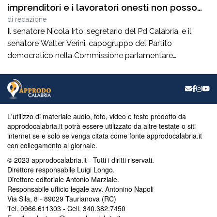
imprenditori e i lavoratori onesti non posso
essere lasciati da soli”
di
redazione
Il senatore Nicola Irto, segretario del Pd Calabria, e il
senatore Walter Verini, capogruppo del Partito
democratico nella Commissione parlamentare
Antimafia, hanno fatto visita a Patrizia Rodi Morabito,
imprenditrice agricola di Rosarno (Rc) la cui azienda è
stata più volte colpita da incendi, furti e danneggiamenti.
L’ultimo grave episodio si è verificato nei giorni scorsi […]
L'utilizzo di materiale audio, foto, video e testo prodotto da
approdocalabria.it potrà essere utilizzato da altre testate o siti
internet se e solo se venga citata come fonte approdocalabria.it
con collegamento al giornale.
© 2023 approdocalabria.it - Tutti i diritti riservati.
Direttore responsabile Luigi Longo.
Direttore editoriale Antonio Marziale.
Responsabile ufficio legale avv. Antonino Napoli
Via Sila, 8 - 89029 Taurianova (RC)
Tel. 0966.611303 - Cell. 340.382.7450