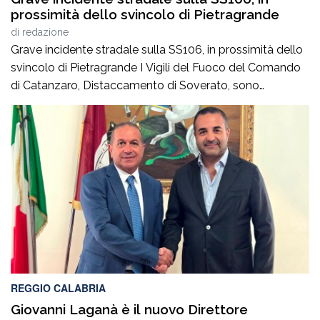
prossimità dello svincolo di Pietragrande
di
redazione
Grave incidente stradale sulla SS106, in prossimità dello
svincolo di Pietragrande I Vigili del Fuoco del Comando
di Catanzaro, Distaccamento di Soverato, sono
intervenuti sulla SS106, in prossimità dello svincolo per la
località Pietragrande, per un grave incidente stradale che
ha coinvolto una Fiat Panda, un’Audi e una
motocicletta.Nel sinistro ha perso la vita il […]
REGGIO CALABRIA
Giovanni Laganà è il nuovo Direttore