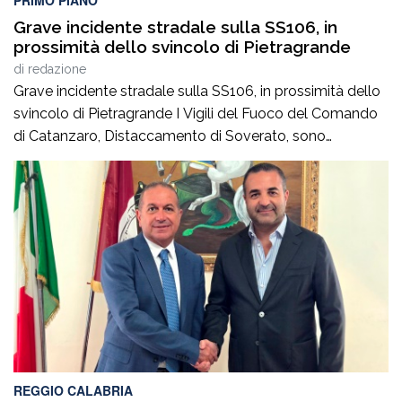
PRIMO PIANO
Grave incidente stradale sulla SS106, in
prossimità dello svincolo di Pietragrande
di
redazione
Grave incidente stradale sulla SS106, in prossimità dello
svincolo di Pietragrande I Vigili del Fuoco del Comando
di Catanzaro, Distaccamento di Soverato, sono
intervenuti sulla SS106, in prossimità dello svincolo per la
località Pietragrande, per un grave incidente stradale che
ha coinvolto una Fiat Panda, un’Audi e una
motocicletta.Nel sinistro ha perso la vita il […]
REGGIO CALABRIA