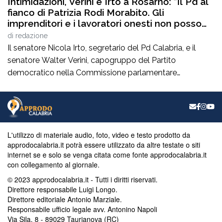
Intimidazioni, Verini e Irto a Rosarno: “Il Pd al
fianco di Patrizia Rodi Morabito. Gli
imprenditori e i lavoratori onesti non posso
essere lasciati da soli”
di
redazione
Il senatore Nicola Irto, segretario del Pd Calabria, e il
senatore Walter Verini, capogruppo del Partito
democratico nella Commissione parlamentare
Antimafia, hanno fatto visita a Patrizia Rodi Morabito,
imprenditrice agricola di Rosarno (Rc) la cui azienda è
stata più volte colpita da incendi, furti e danneggiamenti.
L’ultimo grave episodio si è verificato nei giorni scorsi […]
L'utilizzo di materiale audio, foto, video e testo prodotto da
approdocalabria.it potrà essere utilizzato da altre testate o siti
internet se e solo se venga citata come fonte approdocalabria.it
con collegamento al giornale.
© 2023 approdocalabria.it - Tutti i diritti riservati.
Direttore responsabile Luigi Longo.
Direttore editoriale Antonio Marziale.
Responsabile ufficio legale avv. Antonino Napoli
Via Sila, 8 - 89029 Taurianova (RC)