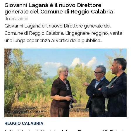
Giovanni Laganà è il nuovo Direttore
generale del Comune di Reggio Calabria
di
redazione
Giovanni Laganà è il nuovo Direttore generale del
Comune di Reggio Calabria. L’ingegnere, reggino, vanta
una lunga esperienza ai vertici della pubblica
amministrazione e della gestione delle infrastrutture in
Calabria ed in Sicilia. È stato Vice Direttore regionale
Anas Sicilia, Capo Compartimento Anas Calabria,
Direttore generale della Regione Calabria e Direttore
generale della ItalConsult Spa, […]
REGGIO CALABRIA