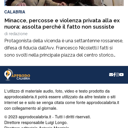
CALABRIA
Minacce, percosse e violenza privata alla ex
nuora: assolta perché il fatto non sussiste
di
redazione
Protagonista della vicenda è una settantenne rossanese,
difesa di fiducia dall’Avv. Francesco Nicoletti.I fatti si
sono svolti nella principale piazza del centro storico
dell’area urbana di Rossano, dando origine ad una
articolata denuncia-querela presentata dalla ex nuora
presso la Stazione dei Carabinieri di Rossano Centro. La
70enne era accusata di aver più volte infastidito, offeso
[…]
L'utilizzo di materiale audio, foto, video e testo prodotto da
approdocalabria.it potrà essere utilizzato da altre testate o siti
internet se e solo se venga citata come fonte approdocalabria.it
con collegamento al giornale.
© 2023 approdocalabria.it - Tutti i diritti riservati.
Direttore responsabile Luigi Longo.
Direttore editoriale Antonio Marziale.