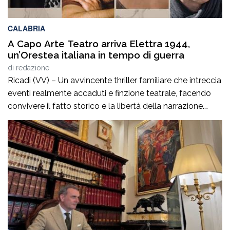
CALABRIA
A Capo Arte Teatro arriva Elettra 1944,
un’Orestea italiana in tempo di guerra
di
redazione
Ricadi (VV) – Un avvincente thriller familiare che intreccia
eventi realmente accaduti e finzione teatrale, facendo
convivere il fatto storico e la libertà della narrazione.
Martedì 11 agosto alle 21:30, nel teatro di Torre Marrana,
arriva lo spettacolo “Elettra 1944”, con Pamela Villoresi,
Giulio Corso, Francesco Foti, Alice Spisa, Cristina Todaro
e Giacomo Andrea Faroldi, […]