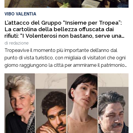
VIBO VALENTIA
L’attacco del Gruppo “Insieme per Tropea”:
La cartolina della bellezza offuscata dai
rifiuti: “I Volenterosi non bastano, serve una
gestione strutturata del decoro urbano”
di
redazione
Tropeavive il momento più importante dell’anno dal
punto di vista turistico, con migliaia di visitatori che ogni
giorno raggiungono la città per ammirarne il patrimonio
storico, il mare, i panorami e quella bellezza che da
sempre rappresenta uno dei principali biglietti da visita
dellaCalabria. Eppure, proprio nel periodo di massima
affluenza, la realtà che si […]