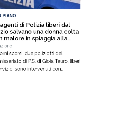
O PIANO
genti di Polizia liberi dal
izio salvano una donna colta
n malore in spiaggia alla
ara di Palmi
azione
orni scorsi, due poliziotti del
sariato di P.S. di Gioia Tauro, liberi
ervizio, sono intervenuti con
ezza per prestare soccorso ad una
 colta da un malore, mentre si
va in spiaggia a Palmi.La donna, nel
ivo di uscire dall’acqua per
ngere la riva, è stata colta da un
sere improvviso, perdendo i […]