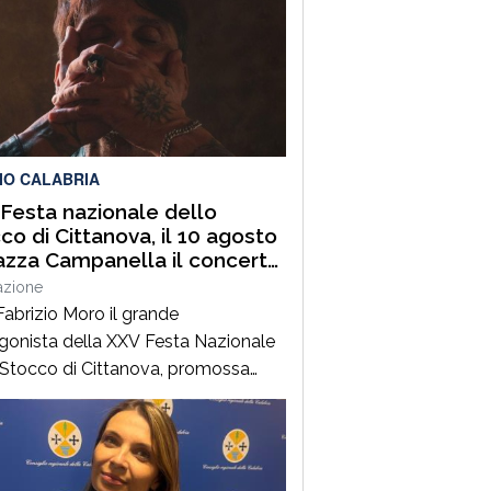
IO CALABRIA
Festa nazionale dello
co di Cittanova, il 10 agosto
iazza Campanella il concerto
abrizio Moro
azione
Fabrizio Moro il grande
gonista della XXV Festa Nazionale
 Stocco di Cittanova, promossa
Associazione Turistica Pro Loco di
ova, con il patrocinio e il contributo
omune.Il concerto, in programma
ì 10 agosto in piazza Tommaso