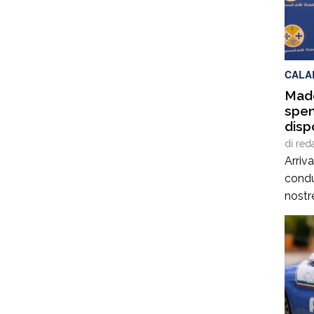
Campa
appun
che d
tradi
CALA
Made
spen
disp
di
red
Arriv
condu
nostre
prima
sono 
probl
il reg
situa
da qu