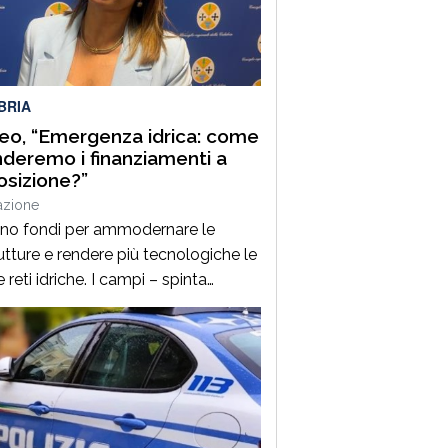
nella, rappresenta uno degli
tamenti clou della manifestazione,
a venticinque edizioni unisce
zione gastronomica e musica […]
BRIA
o, “Emergenza idrica: come
deremo i finanziamenti a
osizione?”
azione
ano fondi per ammodernare le
tture e rendere più tecnologiche le
 reti idriche. I campi – spinta
ria per l’economia della Calabria –
a secco così come le città. È un
ema per l’agricoltura ma anche per
olare servizio idrico ai cittadini. La
zione si ripropone ciclicamente ed è
esto inverno […]