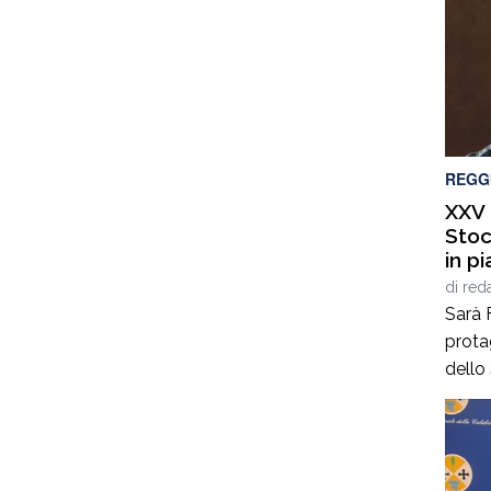
REGG
XXV 
Stoc
in p
di F
di
red
Sarà 
prota
dello
dall’
Cittan
del C
luned