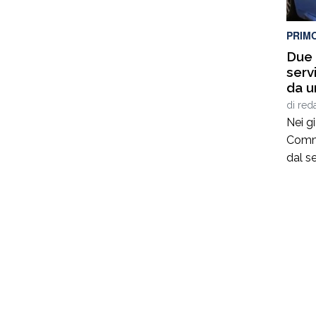
PRIM
Due a
serv
da u
Tonn
di
red
Nei gi
Commis
dal s
pront
donna
trova
tentat
raggiu
males