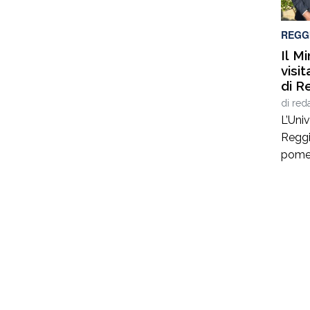
Osser
Famigl
REGG
Il M
visi
di R
di
red
L’Univ
Reggi
pomeri
della 
alla 
Franc
Minis
verde
reali
Atene