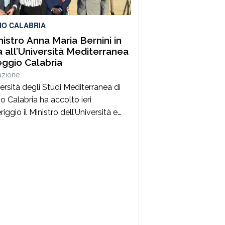
vatorio Nazionale sul Diritto di
ia – […]
IO CALABRIA
inistro Anna Maria Bernini in
ta all’Università Mediterranea
eggio Calabria
azione
ersità degli Studi Mediterranea di
o Calabria ha accolto ieri
ggio il Ministro dell’Università e
Ricerca, Prof.ssa Anna Maria Bernini,
presenza del Sindaco della Città On.
esco Cannizzaro. Al suo arrivo, il
tro ha inaugurato un nuovo spazio
 denominato “Oasi Mediterranea”,
zzato dall’Unità Verde e Decoro di
o con l’ausilio delle maestranze […]