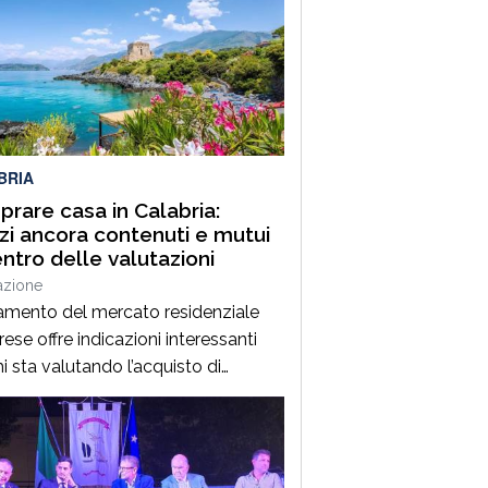
BRIA
rare casa in Calabria:
zi ancora contenuti e mutui
entro delle valutazioni
azione
amento del mercato residenziale
ese offre indicazioni interessanti
i sta valutando l’acquisto di
tazione. Secondo gli ultimi dati
i da Immobiliare.it, a giugno 2026 il
o medio richiesto per gli immobili
nziali in Calabria si attesta intorno