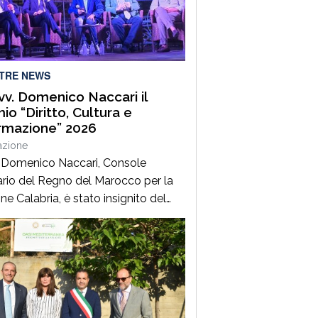
1 euro al metro quadrato,
rmando valori tra i più contenuti a
o nazionale. Per chi […]
LTRE NEWS
Avv. Domenico Naccari il
io “Diritto, Cultura e
rmazione” 2026
azione
. Domenico Naccari, Console
rio del Regno del Marocco per la
ne Calabria, è stato insignito del
gioso Premio “Diritto, Cultura e
azione”, giunto alla IV edizione,
sso dal Consiglio dell’Ordine degli
ati di Palmi, dall’AIGA –
iazione Italiana Giovani Avvocati –
ne di Palmi e dall’ONDIF –