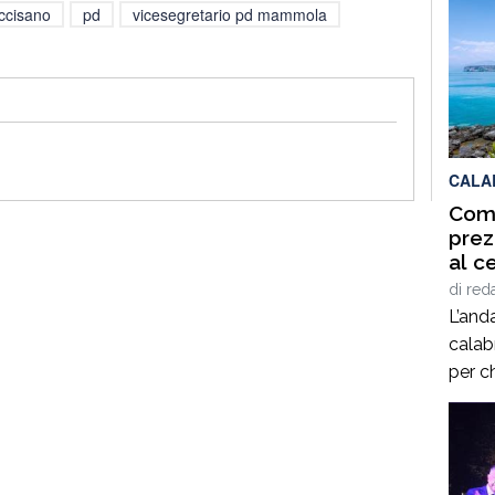
ccisano
pd
vicesegretario pd mammola
CALA
Comp
prez
al c
di
red
L’and
calabr
per ch
un’abi
diffus
prezz
reside