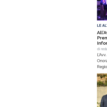
ai 96
confe
livell
LE A
All’
Prem
Info
di
red
L’Avv
Onora
Regio
presti
Inform
promo
Avvoc
Assoc
Sezio