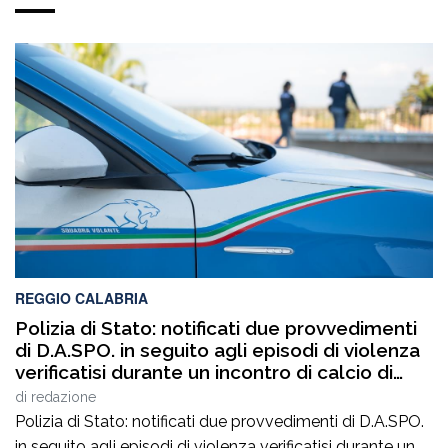
REGGIO CALABRIA
Polizia di Stato: notificati due provvedimenti
di D.A.SPO. in seguito agli episodi di violenza
verificatisi durante un incontro di calcio di
Terza Categoria
di
redazione
Polizia di Stato: notificati due provvedimenti di D.A.SPO.
in seguito agli episodi di violenza verificatisi durante un