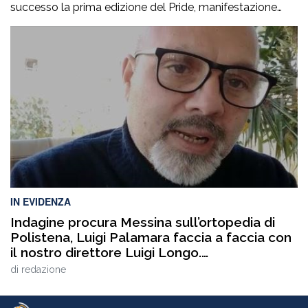
successo la prima edizione del Pride, manifestazione
accompagnata da un ricco programma di eventi
collaterali, tra cui AperiPride, presentazioni di libri, incontri
culturali, dibattiti, talk e momenti di confronto ospitati a
Catanzaro, con interventi e riflessioni dedicati ai […]
IN EVIDENZA
Indagine procura Messina sull’ortopedia di
Polistena, Luigi Palamara faccia a faccia con
il nostro direttore Luigi Longo.
VIDEOINTERVISTA
di
redazione