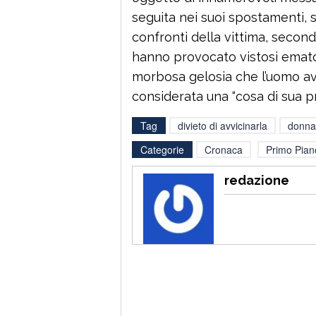
seguita nei suoi spostamenti, 
confronti della vittima, second
hanno provocato vistosi ematomi
morbosa gelosia che l’uomo ave
considerata una “cosa di sua pr
Tag
divieto di avvicinarla
donna
Categorie
Cronaca
Primo Pian
redazione