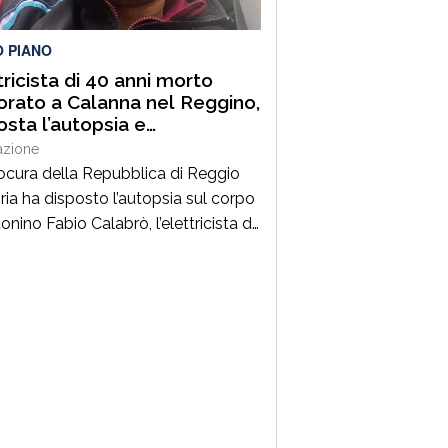
lità. Un’azione massiccia e
inata che ha visto […]
O PIANO
tricista di 40 anni morto
orato a Calanna nel Reggino,
osta l’autopsia e
estrato il furgone della
azione
a
ocura della Repubblica di Reggio
ria ha disposto l’autopsia sul corpo
onino Fabio Calabrò, l’elettricista di
ni morto folgorato mentre stava
ando al montaggio delle luminarie
omune di Calanna. Le indagini,
inate dalla Procura guidata da
pe Borrelli, sono affidate ai
inieri, che hanno proceduto anche
questro del furgone della ditta
a per la quale lavorava […]