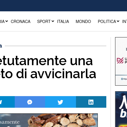
IA
CRONACA
SPORT
ITALIA
MONDO
POLITICA
IN
a
etutamente una
to di avvicinarla