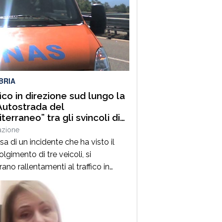
BRIA
fico in direzione sud lungo la
Autostrada del
terraneo” tra gli svincoli di
lia Grimaldi e San Mango
azione
uino
a di un incidente che ha visto il
lgimento di tre veicoli, si
rano rallentamenti al traffico in
ione sud lungo la A2 “Autostrada del
erraneo”, nel tratto compreso tra gli
li di Altilia Grimaldi (CS) e San
 D’Aquino (CZ). Sul posto è