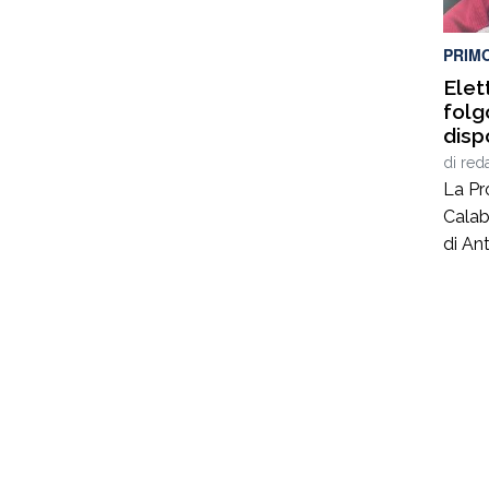
illega
coord
PRIM
Elet
folg
disp
sequ
di
red
ditt
La Pr
Calab
di Ant
40 an
lavor
nel c
coord
Giusep
carab
al se
privat