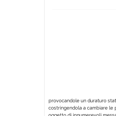
provocandole un duraturo stato 
costringendola a cambiare le pr
oggetto di innumerevoli messa