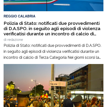
REGGIO CALABRIA
Polizia di Stato: notificati due provvedimenti
di D.A.SPO. in seguito agli episodi di violenza
verificatisi durante un incontro di calcio di
Terza Categoria
di
redazione
Polizia di Stato: notificati due provvedimenti di D.A.SPO.
in seguito agli episodi di violenza verificatisi durante un
incontro di calcio di Terza Categoria Nei giorni scorsi la
Polizia di Stato ha notificato due provvedimenti di
Divieto di Accesso alle Manifestazioni Sportive
(D.A.SPO.), emessi dalla Questura di Reggio Calabria alla
fine del mese di luglio, nei […]