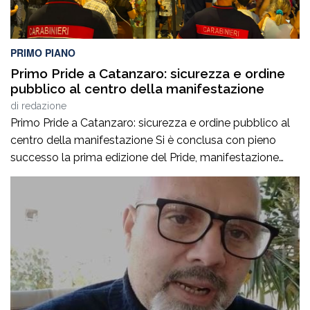
PRIMO PIANO
Primo Pride a Catanzaro: sicurezza e ordine
pubblico al centro della manifestazione
di
redazione
Primo Pride a Catanzaro: sicurezza e ordine pubblico al
centro della manifestazione Si è conclusa con pieno
successo la prima edizione del Pride, manifestazione
accompagnata da un ricco programma di eventi
collaterali, tra cui AperiPride, presentazioni di libri, incontri
culturali, dibattiti, talk e momenti di confronto ospitati a
Catanzaro, con interventi e riflessioni dedicati ai […]