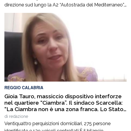
direzione sud lungo la A2 “Autostrada del Mediterraneo”,
nel tratto compreso tra gli svincoli di Altilia Grimaldi (CS)
e San Mango D’Aquino (CZ). Sul posto è intervenuto il
personale Anas, il 118 e il soccorso meccanico […]
REGGIO CALABRIA
Gioia Tauro, massiccio dispositivo interforze
nel quartiere “Ciambra”. Il sindaco Scarcella:
“La Ciambra non è una zona franca. Lo Stato
c’è e si vede”
di
redazione
Ventiquattro perquisizioni domiciliari, 275 persone
identificate e 139 veicoli controllati.È il bilancio