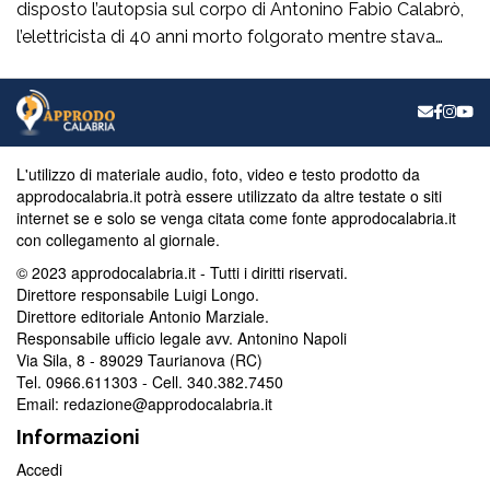
disposto l’autopsia sul corpo di Antonino Fabio Calabrò,
l’elettricista di 40 anni morto folgorato mentre stava
lavorando al montaggio delle luminarie nel comune
di Calanna. Le indagini, coordinate dalla Procura guidata
da Giuseppe Borrelli, sono affidate ai carabinieri, che
hanno proceduto anche al sequestro del furgone della
ditta privata per la quale lavorava […]
L'utilizzo di materiale audio, foto, video e testo prodotto da
approdocalabria.it potrà essere utilizzato da altre testate o siti
internet se e solo se venga citata come fonte approdocalabria.it
con collegamento al giornale.
© 2023 approdocalabria.it - Tutti i diritti riservati.
Direttore responsabile Luigi Longo.
Direttore editoriale Antonio Marziale.
Responsabile ufficio legale avv. Antonino Napoli
Via Sila, 8 - 89029 Taurianova (RC)
Tel. 0966.611303 - Cell. 340.382.7450
Email: redazione@approdocalabria.it
Informazioni
Accedi