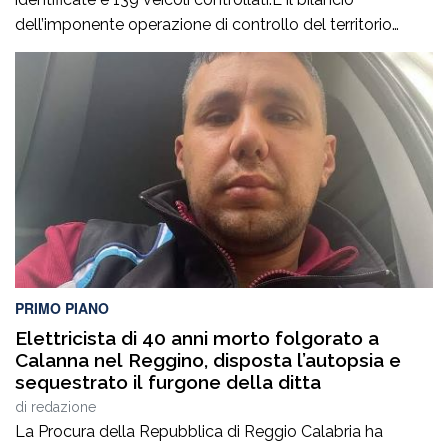
dell’imponente operazione di controllo del territorio
condotta il7 agosto nel quartiere Ciambra di Gioia Tauro,
nell’ambito di un servizio straordinario ad “Alto Impatto”
disposto per rafforzare la presenza delle istituzioni e
contrastare ogni forma di illegalità. Un’azione massiccia
e coordinata che ha visto […]
PRIMO PIANO
Elettricista di 40 anni morto folgorato a
Calanna nel Reggino, disposta l’autopsia e
sequestrato il furgone della ditta
di
redazione
La Procura della Repubblica di Reggio Calabria ha