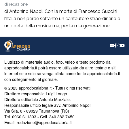
di
redazione
di Antonino Napoli Con la morte di Francesco Guccini
l’Italia non perde soltanto un cantautore straordinario o
un poeta della musica ma, per la mia generazione
cresciuta nella sinistra degli anni Ottanta e Novanta, se
ne va un autentico riferimento culturale, uno di quei
maestri che hanno insegnato a pensare prima ancora
che a cantare. […]
L'utilizzo di materiale audio, foto, video e testo prodotto da
approdocalabria.it potrà essere utilizzato da altre testate o siti
internet se e solo se venga citata come fonte approdocalabria.it
con collegamento al giornale.
© 2023 approdocalabria.it - Tutti i diritti riservati.
Direttore responsabile Luigi Longo.
Direttore editoriale Antonio Marziale.
Responsabile ufficio legale avv. Antonino Napoli
Via Sila, 8 - 89029 Taurianova (RC)
Tel. 0966.611303 - Cell. 340.382.7450
Email: redazione@approdocalabria.it