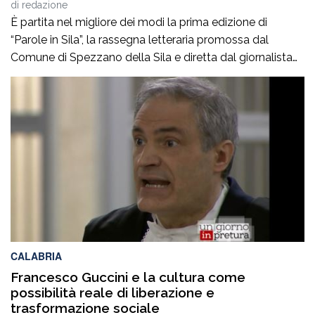
Stefano Musolino
di
redazione
È partita nel migliore dei modi la prima edizione di
“Parole in Sila”, la rassegna letteraria promossa dal
Comune di Spezzano della Sila e diretta dal giornalista
Pasquale Motta, che fino al 19 agosto porterà a
Camigliatello Silano alcuni tra i più autorevoli
protagonisti del panorama culturale e istituzionale
italiano. Nella splendida cornice di Piazza […]
CALABRIA
Francesco Guccini e la cultura come
possibilità reale di liberazione e
trasformazione sociale