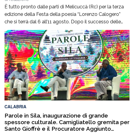
È tutto pronto dalle parti di Melicuccà (Rc) per la terza
edizione della Festa della poesia “Lorenzo Calogero”
che si terrà dal 6 all’11 agosto. Dopo il successo delle
prime due edizioni, nel 2024 e nel 2025, che hanno
portato nell’entroterra calabrese autorevoli protagonisti
della cultura italiana e internazionale, anche per
quest’annoLYRIKS – Laboratorio Interdisciplinare […]
CALABRIA
Parole in Sila, inaugurazione di grande
spessore culturale. Camigliatello gremita per
Santo Gioffrè e il Procuratore Aggiunto