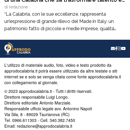
competenze in valore”
di
redazione
“La Calabria, con le sue eccellenze, rappresenta
un’espressione di grande rilievo del Made in Italy: un
patrimonio fatto di piccole e medie imprese, qualità
artigiane, saperi produttivi, creatività e competenze
capaci di tradurre l’identità dei territori in valore
riconosciuto in Italia e all’estero”. Lo afferma
l’europarlamentare Giusi Princi, intervenuta all’incontro di
presentazione del libro “Realtà […]
L'utilizzo di materiale audio, foto, video e testo prodotto da
approdocalabria.it potrà essere utilizzato da altre testate o siti
internet se e solo se venga citata come fonte approdocalabria.it
con collegamento al giornale.
© 2023 approdocalabria.it - Tutti i diritti riservati.
Direttore responsabile Luigi Longo.
Direttore editoriale Antonio Marziale.
Responsabile ufficio legale avv. Antonino Napoli
Via Sila, 8 - 89029 Taurianova (RC)
Tel. 0966.611303 - Cell. 340.382.7450
Email: redazione@approdocalabria.it