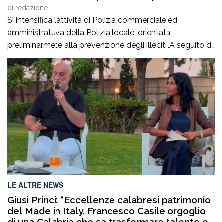
di
redazione
Si intensifica l’attività di Polizia commerciale ed
amministratuva della Polizia locale, orientata
preliminarmete alla prevenzione degli illeciti..A seguito di
mirati servizi svolti negli ultimi giorni, anche su
segnalazione di alcune associazioni di categoria, la
Polizia Locale ha attenzionato le aree commerciali
cittadine al fine di prevenire e reprimere la vendita
abusiva o irregolare su area […]
LE ALTRE NEWS
Giusi Princi: “Eccellenze calabresi patrimonio
del Made in Italy. Francesco Casile orgoglio
di una Calabria che sa trasformare talento e