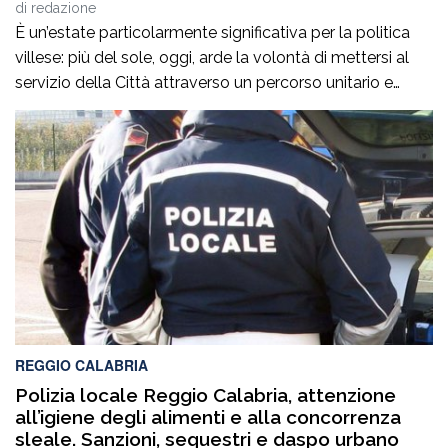
di
redazione
È un’estate particolarmente significativa per la politica
villese: più del sole, oggi, arde la volontà di mettersi al
servizio della Città attraverso un percorso unitario e
condiviso, fondato su una comune identità culturale e
politica e su un genuino spirito di servizio.Nasce così un
nuovo progetto per la Città: “Scelta Comune”, erede di un
impegno […]
REGGIO CALABRIA
Polizia locale Reggio Calabria, attenzione
all’igiene degli alimenti e alla concorrenza
sleale. Sanzioni, sequestri e daspo urbano