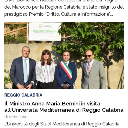
del Marocco per la Regione Calabria, è stato insignito del
prestigioso Premio “Diritto, Cultura e Informazione”,
giunto alla IV edizione, promosso dal Consiglio
dell’Ordine degli Avvocati di Palmi, dall’AIGA –
Associazione Italiana Giovani Avvocati – Sezione di
Palmi e dall’ONDIF – Osservatorio Nazionale sul Diritto
di Famiglia – […]
REGGIO CALABRIA
Il Ministro Anna Maria Bernini in visita
all’Università Mediterranea di Reggio Calabria
di
redazione
L’Università degli Studi Mediterranea di Reggio Calabria