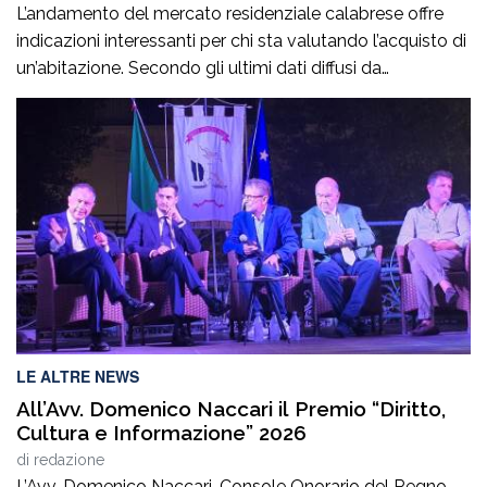
L’andamento del mercato residenziale calabrese offre
indicazioni interessanti per chi sta valutando l’acquisto di
un’abitazione. Secondo gli ultimi dati diffusi da
Immobiliare.it, a giugno 2026 il prezzo medio richiesto
per gli immobili residenziali in Calabria si attesta intorno
ai 961 euro al metro quadrato, confermando valori tra i
più contenuti a livello nazionale. Per chi […]
LE ALTRE NEWS
All’Avv. Domenico Naccari il Premio “Diritto,
Cultura e Informazione” 2026
di
redazione
L’Avv. Domenico Naccari, Console Onorario del Regno