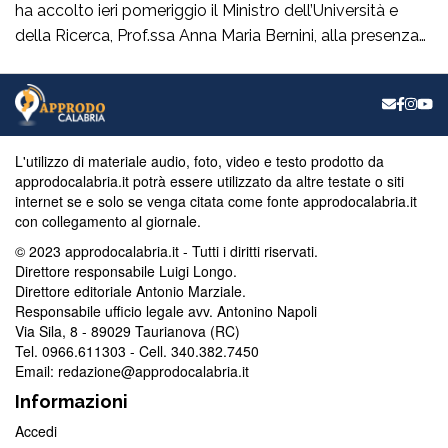
ha accolto ieri pomeriggio il Ministro dell’Università e
della Ricerca, Prof.ssa Anna Maria Bernini, alla presenza
del Sindaco della Città On. Francesco Cannizzaro. Al suo
arrivo, il Ministro ha inaugurato un nuovo spazio verde
denominato “Oasi Mediterranea”, realizzato dall’Unità
Verde e Decoro di Ateneo con l’ausilio delle maestranze
[…]
L'utilizzo di materiale audio, foto, video e testo prodotto da
approdocalabria.it potrà essere utilizzato da altre testate o siti
internet se e solo se venga citata come fonte approdocalabria.it
con collegamento al giornale.
© 2023 approdocalabria.it - Tutti i diritti riservati.
Direttore responsabile Luigi Longo.
Direttore editoriale Antonio Marziale.
Responsabile ufficio legale avv. Antonino Napoli
Via Sila, 8 - 89029 Taurianova (RC)
Tel. 0966.611303 - Cell. 340.382.7450
Email: redazione@approdocalabria.it
Informazioni
Accedi