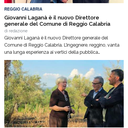
REGGIO CALABRIA
Giovanni Laganà è il nuovo Direttore
generale del Comune di Reggio Calabria
di
redazione
Giovanni Laganà è il nuovo Direttore generale del
Comune di Reggio Calabria. L’ingegnere, reggino, vanta
una lunga esperienza ai vertici della pubblica
amministrazione e della gestione delle infrastrutture in
Calabria ed in Sicilia. È stato Vice Direttore regionale
Anas Sicilia, Capo Compartimento Anas Calabria,
Direttore generale della Regione Calabria e Direttore
generale della ItalConsult Spa, […]