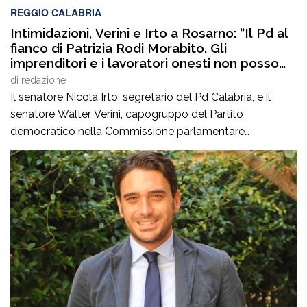
REGGIO CALABRIA
Intimidazioni, Verini e Irto a Rosarno: “Il Pd al
fianco di Patrizia Rodi Morabito. Gli
imprenditori e i lavoratori onesti non posso
essere lasciati da soli”
di
redazione
Il senatore Nicola Irto, segretario del Pd Calabria, e il
senatore Walter Verini, capogruppo del Partito
democratico nella Commissione parlamentare
Antimafia, hanno fatto visita a Patrizia Rodi Morabito,
imprenditrice agricola di Rosarno (Rc) la cui azienda è
stata più volte colpita da incendi, furti e danneggiamenti.
L’ultimo grave episodio si è verificato nei giorni scorsi […]