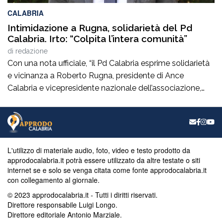
CALABRIA
Intimidazione a Rugna, solidarietà del Pd
Calabria. Irto: “Colpita l’intera comunità”
di
redazione
Con una nota ufficiale, “il Pd Calabria esprime solidarietà
e vicinanza a Roberto Rugna, presidente di Ance
Calabria e vicepresidente nazionale dell’associazione,
per il grave episodio che ha colpito il cantiere della sua
azienda a Schiavonea (Cs), dove sono stati
pesantemente danneggiati alcuni mezzi meccanici”. Il
segretario regionale del partito, il senatore Nicola Irto,
condanna […]
L'utilizzo di materiale audio, foto, video e testo prodotto da
approdocalabria.it potrà essere utilizzato da altre testate o siti
internet se e solo se venga citata come fonte approdocalabria.it
con collegamento al giornale.
© 2023 approdocalabria.it - Tutti i diritti riservati.
Direttore responsabile Luigi Longo.
Direttore editoriale Antonio Marziale.