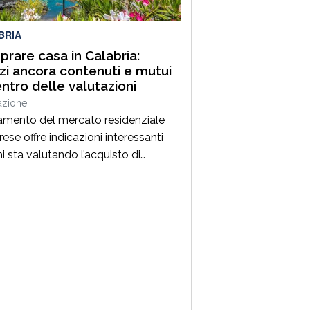
ta, condotta sotto il costante
inamento […]
BRIA
rare casa in Calabria:
zi ancora contenuti e mutui
entro delle valutazioni
azione
amento del mercato residenziale
ese offre indicazioni interessanti
i sta valutando l’acquisto di
tazione. Secondo gli ultimi dati
i da Immobiliare.it, a giugno 2026 il
o medio richiesto per gli immobili
nziali in Calabria si attesta intorno
1 euro al metro quadrato,
rmando valori tra i più contenuti a
o nazionale. Per chi […]