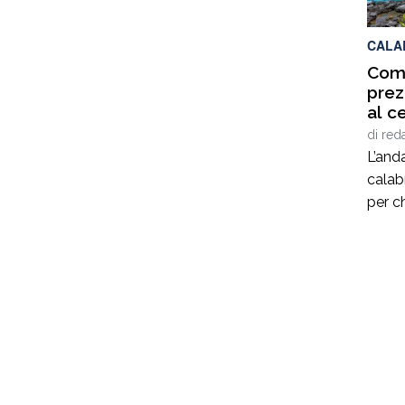
porta
coord
CALA
Comp
prez
al c
di
red
L’and
calabr
per ch
un’abi
diffus
prezz
reside
ai 96
confe
livell