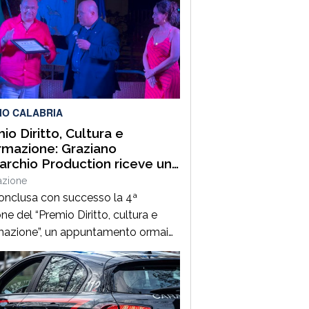
IO CALABRIA
io Diritto, Cultura e
rmazione: Graziano
rchio Production riceve un
tigioso riconoscimento a
azione
i
conclusa con successo la 4ª
ne del “Premio Diritto, cultura e
mazione”, un appuntamento ormai
scindibile nel panorama forense
ese. L’evento, tenutosi a Palmi il 6
o 2026, ha offerto un’importante
ione di riflessione sul tema