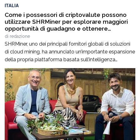
ITALIA
Come i possessori di criptovalute possono
utilizzare SHRMiner per esplorare maggiori
opportunità di guadagno e ottenere
facilmente un aumento giornaliero del 4%
di
redazione
dei propri asset digitali
SHRMiner, uno dei principali fornitori globali di soluzioni
di cloud mining, ha annunciato un’importante espansione
della propria piattaforma basata sull’intelligenza
artificiale, progettata per offrire agli investitori in
criptovalute un reddito passivo stabile. Con oltre 5,5
milioni di utenti registrati in tutto il mondo, SHRMiner sta
definendo nuovi standard di praticità, trasparenza e
redditività nel settore […]