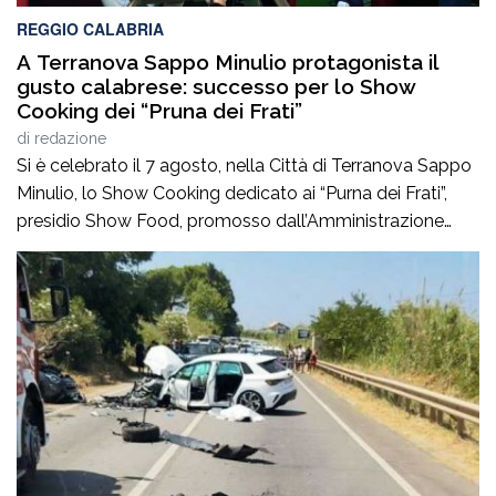
REGGIO CALABRIA
A Terranova Sappo Minulio protagonista il
gusto calabrese: successo per lo Show
Cooking dei “Pruna dei Frati”
di
redazione
Si è celebrato il 7 agosto, nella Città di Terranova Sappo
Minulio, lo Show Cooking dedicato ai “Purna dei Frati”,
presidio Show Food, promosso dall’Amministrazione
Comunale guidata dal Sindaco Ettore Tigani. Giunta alla
sua quarta edizione, la manifestazione ha introdotto
quest’anno una significativa novità: il food pairing, l’arte di
accostare e valorizzare i sapori individuando […]