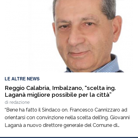
attivato le indagini della procura di Palmi che mirano a
fare luce sull’accaduto. Non si hanno, al momento,
notizie certe […]
LE ALTRE NEWS
Reggio Calabria, Imbalzano, “scelta ing.
Laganà migliore possibile per la città”
di
redazione
“Bene ha fatto il Sindaco on. Francesco Cannizzaro ad
orientarsi con convinzione nella scelta dell’ing. Giovanni
Laganà a nuovo direttore generale del Comune di
Reggio in questa fase storica. Un manager di altissimo