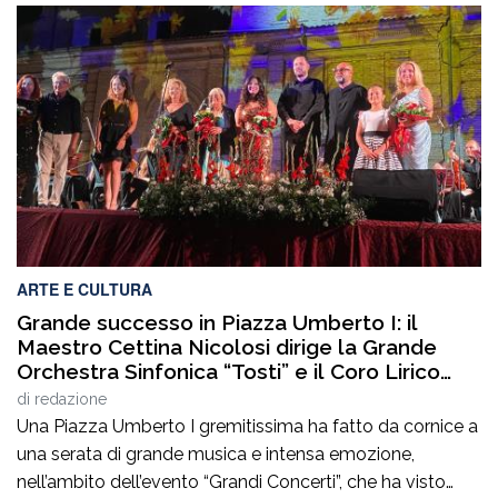
ARTE E CULTURA
Grande successo in Piazza Umberto I: il
Maestro Cettina Nicolosi dirige la Grande
Orchestra Sinfonica “Tosti” e il Coro Lirico
“Salecchi” Città di Chieti
di
redazione
Una Piazza Umberto I gremitissima ha fatto da cornice a
una serata di grande musica e intensa emozione,
nell’ambito dell’evento “Grandi Concerti”, che ha visto