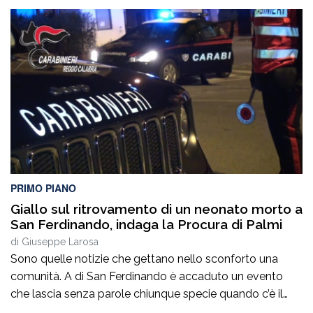
protagonista il Maestro Cettina Nicolosi, sul podio della
Grande Orchestra Sinfonica “Tosti” e del Coro Lirico
“Salecchi” Città di Chieti.Davanti a un pubblico numeroso
e partecipe, la musica ha conquistato […]
PRIMO PIANO
Giallo sul ritrovamento di un neonato morto a
San Ferdinando, indaga la Procura di Palmi
di
Giuseppe Larosa
Sono quelle notizie che gettano nello sconforto una
comunità. A di San Ferdinando è accaduto un evento
che lascia senza parole chiunque specie quando c’è il
ritrovamento del corpo senza vita di un neonato ha