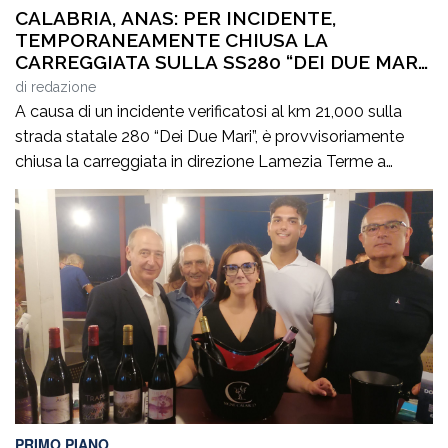
CALABRIA, ANAS: PER INCIDENTE,
TEMPORANEAMENTE CHIUSA LA
CARREGGIATA SULLA SS280 “DEI DUE MARI”,
IN DIREZIONE LAMEZIA TERME
di
redazione
A causa di un incidente verificatosi al km 21,000 sulla
strada statale 280 “Dei Due Mari”, è provvisoriamente
chiusa la carreggiata in direzione Lamezia Terme a
Marcellinara (CZ). Il sinistro, le cui cause sono in corso di
accertamento, ha coinvolto un mezzo pesante e un
veicolo leggero provocando il ferimento di cinque
persone. Il traffico […]
PRIMO PIANO