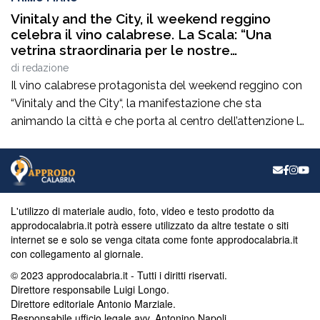
Vinitaly and the City, il weekend reggino
celebra il vino calabrese. La Scala: “Una
vetrina straordinaria per le nostre
eccellenze”
di
redazione
Il vino calabrese protagonista del weekend reggino con
“Vinitaly and the City“, la manifestazione che sta
animando la città e che porta al centro dell’attenzione le
eccellenze enologiche del territorio. Un appuntamento
che incrocia promozione, cultura, turismo e
valorizzazione delle produzioni locali e che raccoglie il
plauso del consigliere comunaleRocco La Scala. “È una
manifestazione […]
L'utilizzo di materiale audio, foto, video e testo prodotto da
approdocalabria.it potrà essere utilizzato da altre testate o siti
internet se e solo se venga citata come fonte approdocalabria.it
con collegamento al giornale.
© 2023 approdocalabria.it - Tutti i diritti riservati.
Direttore responsabile Luigi Longo.
Direttore editoriale Antonio Marziale.
Responsabile ufficio legale avv. Antonino Napoli