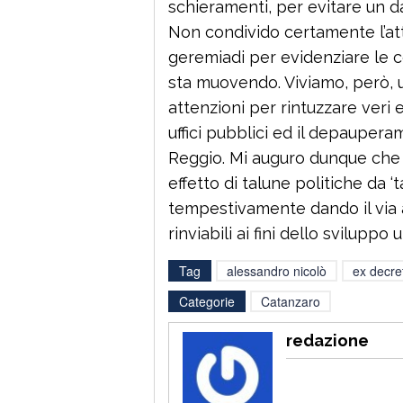
schieramenti, per evitare un da
Non condivido certamente l’at
geremiadi per evidenziare le cond
sta muovendo. Viviamo, però, 
attenzioni per rintuzzare veri e
uffici pubblici ed il depauperam
Reggio. Mi auguro dunque che 
effetto di talune politiche da ‘
tempestivamente dando il via
rinviabili ai fini dello sviluppo
Tag
alessandro nicolò
ex decre
Categorie
Catanzaro
redazione