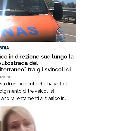
BRIA
fico in direzione sud lungo la
Autostrada del
terraneo” tra gli svincoli di
lia Grimaldi e San Mango
azione
uino
a di un incidente che ha visto il
lgimento di tre veicoli, si
rano rallentamenti al traffico in
ione sud lungo la A2 “Autostrada del
erraneo”, nel tratto compreso tra gli
li di Altilia Grimaldi (CS) e San
 D’Aquino (CZ). Sul posto è