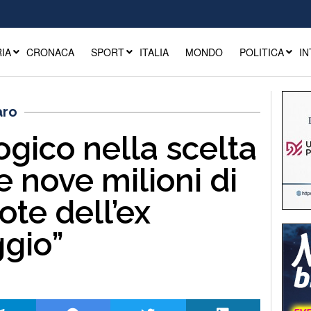
IA
CRONACA
SPORT
ITALIA
MONDO
POLITICA
IN
aro
ogico nella scelta
e nove milioni di
ote dell’ex
gio”