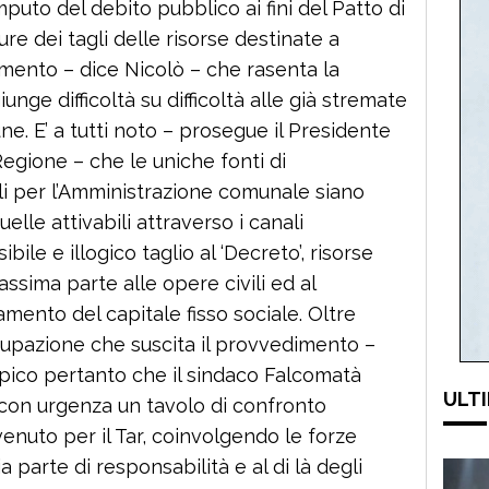
puto del debito pubblico ai fini del Patto di
scure dei tagli delle risorse destinate a
amento – dice Nicolò – che rasenta la
unge difficoltà su difficoltà alle già stremate
ne. E’ a tutti noto – prosegue il Presidente
 Regione – che le uniche fonti di
li per l’Amministrazione comunale siano
elle attivabili attraverso i canali
bile e illogico taglio al ‘Decreto’, risorse
assima parte alle opere civili ed al
nto del capitale fisso sociale. Oltre
ccupazione che suscita il provvedimento –
spico pertanto che il sindaco Falcomatà
ULTI
re con urgenza un tavolo di confronto
venuto per il Tar, coinvolgendo le forze
 parte di responsabilità e al di là degli