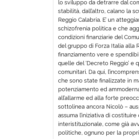
lo sviluppo da detrarre dal com
stabilità, dall’altro, calano la 
Reggio Calabria. E’ un atteggi
schizofrenia politica e che aggi
condizioni finanziarie del Comu
del gruppo di Forza Italia alla
finanziamento vere e spendibi
quelle del ‘Decreto Reggio’ e qu
comunitari. Da qui, l’incomprensi
che sono state finalizzate in m
potenziamento ed ammodername
all’allarme ed alla forte preo
sottolinea ancora Nicolò – au
assuma l’iniziativa di costitui
interistituzionale, come già av
politiche, ognuno per la propria