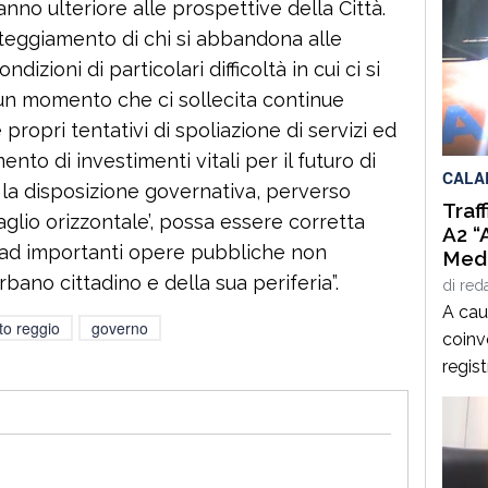
nno ulteriore alle prospettive della Città.
teggiamento di chi si abbandona alle
izioni di particolari difficoltà in cui ci si
un momento che ci sollecita continue
 propri tentativi di spoliazione di servizi ed
ento di investimenti vitali per il futuro di
CALA
la disposizione governativa, perverso
Traf
taglio orizzontale’, possa essere corretta
A2 “
 ad importanti opere pubbliche non
Medi
Alti
 urbano cittadino e della sua periferia”.
di
red
D’Aq
A caus
to reggio
governo
coinvo
regist
direz
Medit
svinco
Mango