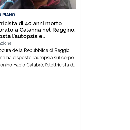
lità. Un’azione massiccia e
inata che ha visto […]
O PIANO
tricista di 40 anni morto
orato a Calanna nel Reggino,
osta l’autopsia e
estrato il furgone della
azione
a
ocura della Repubblica di Reggio
ria ha disposto l’autopsia sul corpo
onino Fabio Calabrò, l’elettricista di
ni morto folgorato mentre stava
ando al montaggio delle luminarie
omune di Calanna. Le indagini,
inate dalla Procura guidata da
pe Borrelli, sono affidate ai
inieri, che hanno proceduto anche
questro del furgone della ditta
a per la quale lavorava […]