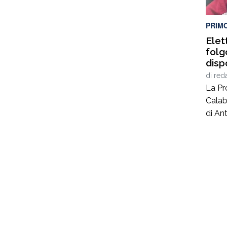
illega
coord
PRIM
Elet
folg
disp
sequ
di
red
ditt
La Pr
Calab
di Ant
40 an
lavor
nel c
coord
Giusep
carab
al se
privat