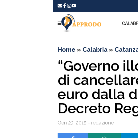
CALABR
Home
»
Calabria
»
Catanz
“Governo ill
di cancellar
euro dalla d
Decreto Reg
Gen 23, 2015 - redazione