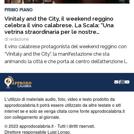
PRIMO PIANO
Vinitaly and the City, il weekend reggino
celebra il vino calabrese. La Scala: “Una
vetrina straordinaria per le nostre
eccellenze”
di
redazione
Il vino calabrese protagonista del weekend reggino con
“Vinitaly and the City“, la manifestazione che sta
animando la città e che porta al centro dell’attenzione le
eccellenze enologiche del territorio. Un appuntamento
che incrocia promozione, cultura, turismo e
valorizzazione delle produzioni locali e che raccoglie il
plauso del consigliere comunaleRocco La Scala. “È una
manifestazione […]
L'utilizzo di materiale audio, foto, video e testo prodotto da
approdocalabria.it potrà essere utilizzato da altre testate o siti
internet se e solo se venga citata come fonte approdocalabria.it
con collegamento al giornale.
© 2023 approdocalabria.it - Tutti i diritti riservati.
Direttore responsabile Luigi Longo.