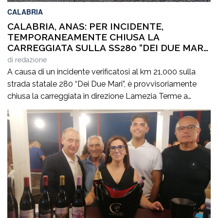
CALABRIA
CALABRIA, ANAS: PER INCIDENTE,
TEMPORANEAMENTE CHIUSA LA
CARREGGIATA SULLA SS280 “DEI DUE MARI”,
IN DIREZIONE LAMEZIA TERME
di
redazione
A causa di un incidente verificatosi al km 21,000 sulla
strada statale 280 “Dei Due Mari”, è provvisoriamente
chiusa la carreggiata in direzione Lamezia Terme a
Marcellinara (CZ). Il sinistro, le cui cause sono in corso di
accertamento, ha coinvolto un mezzo pesante e un
veicolo leggero provocando il ferimento di cinque
persone. Il traffico […]