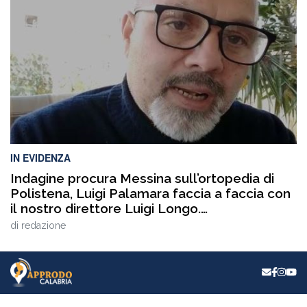
culturali, dibattiti, talk e momenti di confronto ospitati a
Catanzaro, con interventi e riflessioni dedicati ai […]
IN EVIDENZA
Indagine procura Messina sull’ortopedia di
Polistena, Luigi Palamara faccia a faccia con
il nostro direttore Luigi Longo.
VIDEOINTERVISTA
di
redazione