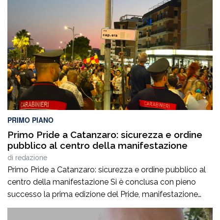
Divieto di Accesso alle Manifestazioni Sportive
(D.A.SPO.), emessi dalla Questura di Reggio Calabria alla
fine del mese di luglio, nei […]
PRIMO PIANO
Primo Pride a Catanzaro: sicurezza e ordine
pubblico al centro della manifestazione
di
redazione
Primo Pride a Catanzaro: sicurezza e ordine pubblico al
centro della manifestazione Si è conclusa con pieno
successo la prima edizione del Pride, manifestazione
accompagnata da un ricco programma di eventi
collaterali, tra cui AperiPride, presentazioni di libri, incontri