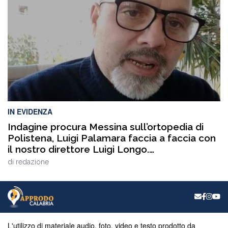
culturali, dibattiti, talk e momenti di confronto ospitati a
Catanzaro, con interventi e riflessioni dedicati ai […]
IN EVIDENZA
Indagine procura Messina sull’ortopedia di
Polistena, Luigi Palamara faccia a faccia con
il nostro direttore Luigi Longo.
VIDEOINTERVISTA
di
redazione
L'utilizzo di materiale audio, foto, video e testo prodotto da