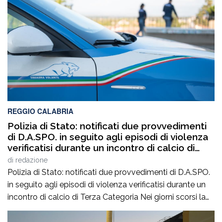
REGGIO CALABRIA
Polizia di Stato: notificati due provvedimenti
di D.A.SPO. in seguito agli episodi di violenza
verificatisi durante un incontro di calcio di
Terza Categoria
di
redazione
Polizia di Stato: notificati due provvedimenti di D.A.SPO.
in seguito agli episodi di violenza verificatisi durante un
incontro di calcio di Terza Categoria Nei giorni scorsi la
Polizia di Stato ha notificato due provvedimenti di
Divieto di Accesso alle Manifestazioni Sportive