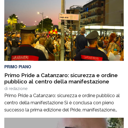
(D.A.SPO.), emessi dalla Questura di Reggio Calabria alla
fine del mese di luglio, nei […]
PRIMO PIANO
Primo Pride a Catanzaro: sicurezza e ordine
pubblico al centro della manifestazione
di
redazione
Primo Pride a Catanzaro: sicurezza e ordine pubblico al
centro della manifestazione Si è conclusa con pieno
successo la prima edizione del Pride, manifestazione
accompagnata da un ricco programma di eventi
collaterali, tra cui AperiPride, presentazioni di libri, incontri