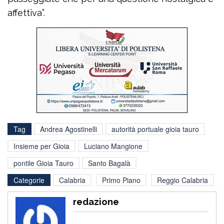
affettiva”.
Tag
Andrea Agostinelli
autorità portuale gioia tauro
Insieme per Gioia
Luciano Mangione
pontile Gioia Tauro
Santo Bagalà
Categorie
Calabria
Primo Piano
Reggio Calabria
redazione