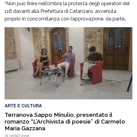
“Non può finire nell’ombra la protesta degli operatori del
118 davanti alla Prefettura di Catanzaro, avvenuta
proprio in concomitanza con l’approvazione, da parte
del Consiglio dei ministri, del nuovo Programma
operativo della sanità calabrese per il triennio 2026-
2028. È l’ennesima denuncia del personale della sanità,
che attesta una crisi gravissima del settore, purtroppo
negata dai […]
ARTE E CULTURA
Terranova Sappo Minulio, presentato il
romanzo “L’Archivista di poesie” di Carmelo
Maria Gazzana
di
redazione