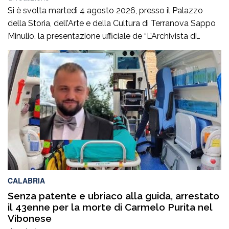
Si è svolta martedì 4 agosto 2026, presso il Palazzo
della Storia, dell’Arte e della Cultura di Terranova Sappo
Minulio, la presentazione ufficiale de “L’Archivista di
poesie”, secondo romanzo del giovane scrittore Carmelo
Maria Gazzana.La serata ha rappresentato un
importante momento d’incontro tra letteratura, arte e
territorio, offrendo al pubblico l’opportunità di conoscere
più da […]
CALABRIA
Senza patente e ubriaco alla guida, arrestato
il 43enne per la morte di Carmelo Purita nel
Vibonese