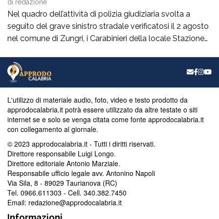
di
redazione
Nel quadro dell’attività di polizia giudiziaria svolta a
seguito del grave sinistro stradale verificatosi il 2 agosto
nel comune di Zungri, i Carabinieri della locale Stazione
hanno tratto in arresto, nella quasi flagranza di reato, un
43enne di nazionalità rumena, residente a Zungri. L’uomo
è ritenuto, allo stato degli accertamenti, responsabile del
reato di omicidio […]
L'utilizzo di materiale audio, foto, video e testo prodotto da
approdocalabria.it potrà essere utilizzato da altre testate o siti
internet se e solo se venga citata come fonte approdocalabria.it
con collegamento al giornale.
© 2023 approdocalabria.it - Tutti i diritti riservati.
Direttore responsabile Luigi Longo.
Direttore editoriale Antonio Marziale.
Responsabile ufficio legale avv. Antonino Napoli
Via Sila, 8 - 89029 Taurianova (RC)
Tel. 0966.611303 - Cell. 340.382.7450
Email: redazione@approdocalabria.it
Informazioni