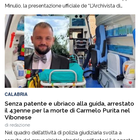
Minulio, la presentazione ufficiale de “L’Archivista di
poesie”, secondo romanzo del giovane scrittore Carmelo
Maria Gazzana.La serata ha rappresentato un
importante momento d’incontro tra letteratura, arte e
territorio, offrendo al pubblico l’opportunità di conoscere
più da […]
CALABRIA
Senza patente e ubriaco alla guida, arrestato
il 43enne per la morte di Carmelo Purita nel
Vibonese
di
redazione
Nel quadro dell’attività di polizia giudiziaria svolta a