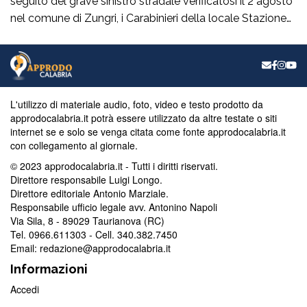
seguito del grave sinistro stradale verificatosi il 2 agosto
nel comune di Zungri, i Carabinieri della locale Stazione
hanno tratto in arresto, nella quasi flagranza di reato, un
43enne di nazionalità rumena, residente a Zungri. L’uomo
è ritenuto, allo stato degli accertamenti, responsabile del
reato di omicidio […]
L'utilizzo di materiale audio, foto, video e testo prodotto da
approdocalabria.it potrà essere utilizzato da altre testate o siti
internet se e solo se venga citata come fonte approdocalabria.it
con collegamento al giornale.
© 2023 approdocalabria.it - Tutti i diritti riservati.
Direttore responsabile Luigi Longo.
Direttore editoriale Antonio Marziale.
Responsabile ufficio legale avv. Antonino Napoli
Via Sila, 8 - 89029 Taurianova (RC)
Tel. 0966.611303 - Cell. 340.382.7450
Email: redazione@approdocalabria.it
Informazioni
Accedi