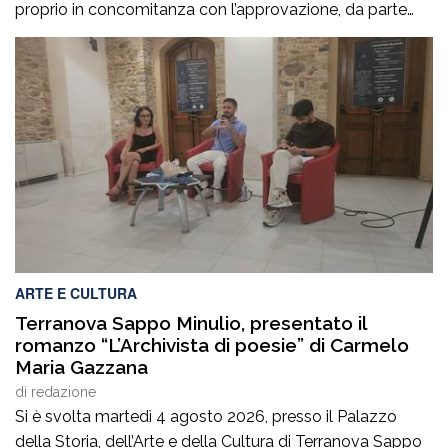
proprio in concomitanza con l’approvazione, da parte
del Consiglio dei ministri, del nuovo Programma
operativo della sanità calabrese per il triennio 2026-
2028. È l’ennesima denuncia del personale della sanità,
che attesta una crisi gravissima del settore, purtroppo
negata dai […]
ARTE E CULTURA
Terranova Sappo Minulio, presentato il
romanzo “L’Archivista di poesie” di Carmelo
Maria Gazzana
di
redazione
Si è svolta martedì 4 agosto 2026, presso il Palazzo
della Storia, dell’Arte e della Cultura di Terranova Sappo