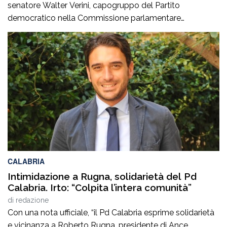
senatore Walter Verini, capogruppo del Partito
democratico nella Commissione parlamentare
Antimafia, hanno fatto visita a Patrizia Rodi Morabito,
imprenditrice agricola di Rosarno (Rc) la cui azienda è
stata più volte colpita da incendi, furti e danneggiamenti.
L’ultimo grave episodio si è verificato nei giorni scorsi […]
CALABRIA
Intimidazione a Rugna, solidarietà del Pd
Calabria. Irto: “Colpita l’intera comunità”
di
redazione
Con una nota ufficiale, “il Pd Calabria esprime solidarietà
e vicinanza a Roberto Rugna, presidente di Ance