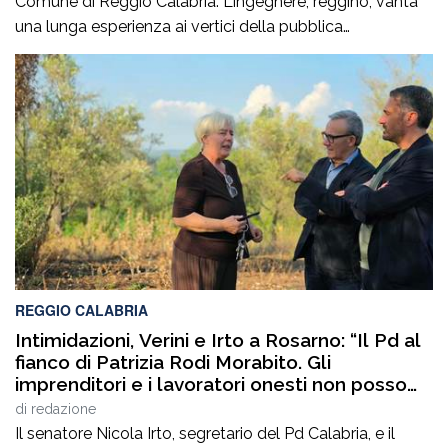
Comune di Reggio Calabria. L’ingegnere, reggino, vanta
una lunga esperienza ai vertici della pubblica
amministrazione e della gestione delle infrastrutture in
Calabria ed in Sicilia. È stato Vice Direttore regionale
Anas Sicilia, Capo Compartimento Anas Calabria,
Direttore generale della Regione Calabria e Direttore
generale della ItalConsult Spa, […]
REGGIO CALABRIA
Intimidazioni, Verini e Irto a Rosarno: “Il Pd al
fianco di Patrizia Rodi Morabito. Gli
imprenditori e i lavoratori onesti non posso
essere lasciati da soli”
di
redazione
Il senatore Nicola Irto, segretario del Pd Calabria, e il