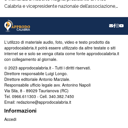
Calabria e vicepresidente nazionale dell’associazione,
per il grave episodio che ha colpito il cantiere della sua
azienda a Schiavonea (Cs), dove sono stati
pesantemente danneggiati alcuni mezzi meccanici”. Il
segretario regionale del partito, il senatore Nicola Irto,
condanna […]
L'utilizzo di materiale audio, foto, video e testo prodotto da
approdocalabria.it potrà essere utilizzato da altre testate o siti
internet se e solo se venga citata come fonte approdocalabria.it
con collegamento al giornale.
© 2023 approdocalabria.it - Tutti i diritti riservati.
Direttore responsabile Luigi Longo.
Direttore editoriale Antonio Marziale.
Responsabile ufficio legale avv. Antonino Napoli
Via Sila, 8 - 89029 Taurianova (RC)
Tel. 0966.611303 - Cell. 340.382.7450
Email: redazione@approdocalabria.it
Informazioni
Accedi