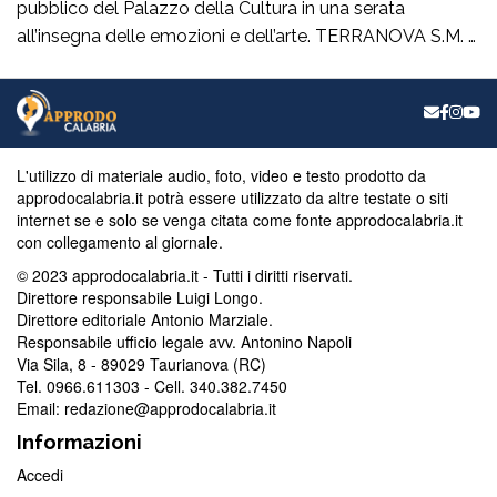
pubblico del Palazzo della Cultura in una serata
all’insegna delle emozioni e dell’arte. TERRANOVA S.M. –
Quando la cultura, nelle sue molteplici forme, riesce a
creare dei ponti autentici tra le persone, significa che si
sta percorrendo la strada giusta.È esattamente ciò che è
accaduto giovedì 6 […]
L'utilizzo di materiale audio, foto, video e testo prodotto da
approdocalabria.it potrà essere utilizzato da altre testate o siti
internet se e solo se venga citata come fonte approdocalabria.it
con collegamento al giornale.
© 2023 approdocalabria.it - Tutti i diritti riservati.
Direttore responsabile Luigi Longo.
Direttore editoriale Antonio Marziale.
Responsabile ufficio legale avv. Antonino Napoli
Via Sila, 8 - 89029 Taurianova (RC)
Tel. 0966.611303 - Cell. 340.382.7450
Email: redazione@approdocalabria.it
Informazioni
Accedi