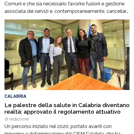
Comuni e che sia necessario favorire fusioni e gestione
associata dei servizi e, contemporaneamente, cancellare
la legge regionale che sostiene proprio questi processi.
Prima di procedere con l’abrogazione della legge 15 del
2006 occorre ascoltare i sindaci e valutare con
attenzione tutte le conseguenze che […]
CALABRIA
Le palestre della salute in Calabria diventano
realtà: approvato il regolamento attuativo
di
redazione
Un percorso iniziato nel 2020, portato avanti con
impegno e determinazione dal CISM Calabria, che ha