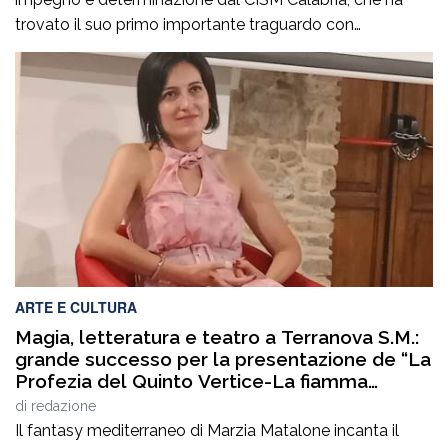
trovato il suo primo importante traguardo con
l’approvazione della legge regionale nel 2023 e che oggi
si completa con un ulteriore passaggio fondamentale:
l’approvazione del regolamento attuativo che disciplina
il riconoscimento e il funzionamento delle Palestre della
Salute in […]
ARTE E CULTURA
Magia, letteratura e teatro a Terranova S.M.:
grande successo per la presentazione de “La
Profezia del Quinto Vertice-La fiamma
duplice”
di
redazione
Il fantasy mediterraneo di Marzia Matalone incanta il