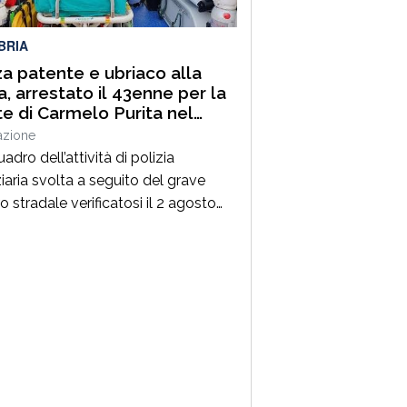
rtunità di conoscere più da […]
BRIA
a patente e ubriaco alla
a, arrestato il 43enne per la
e di Carmelo Purita nel
onese
azione
adro dell’attività di polizia
iaria svolta a seguito del grave
ro stradale verificatosi il 2 agosto
mune di Zungri, i Carabinieri della
e Stazione hanno tratto in arresto,
 quasi flagranza di reato, un 43enne
zionalità rumena, residente a Zungri.
 è ritenuto, allo stato degli
tamenti, responsabile del reato di
io […]