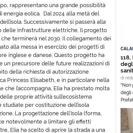
po, rappresentano una grande possibilità
i energia eolica. Dal 2024 alla metà del
dell’isola. Successivamente si passerà alla
 delle infrastrutture elettriche. Il progetto
he terminerà nel 2030. Il collegamento dei
egato alla messa in esercizio dei progetti di
CALA
ore inglese e danese. Questo progetto ha
118,
 un precursore delle future realizzazioni di
degl
sanit
ito della richiesta di autorizzazione
Regi
di
red
ca Princess Elisabeth, e in particolare nella
criti
“Non 
le che l’accompagna, Elia ha prestato molta
degli 
i delle proprie attività sull’ecosistema
Prefe
e studiate per costituzione dell’isola
propr
ione. La progettazione dell'isola (forma,
l’app
e notevolmente a limitare gli effetti
minis
della 
re, Elia ha scelto di aprire la strada a una