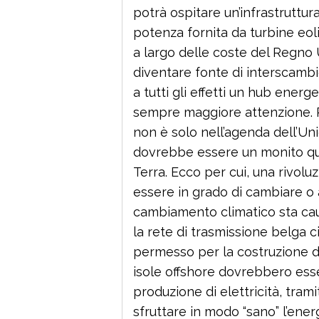
potrà ospitare un’infrastruttur
potenza fornita da turbine eoli
a largo delle coste del Regno
diventare fonte di interscamb
a tutti gli effetti un hub energ
sempre maggiore attenzione. Ridu
non è solo nell’agenda dell’U
dovrebbe essere un monito quo
Terra. Ecco per cui, una rivol
essere in grado di cambiare o a
cambiamento climatico sta ca
la rete di trasmissione belga ci
permesso per la costruzione de
isole offshore dovrebbero ess
produzione di elettricità, trami
sfruttare in modo “sano” l’energ