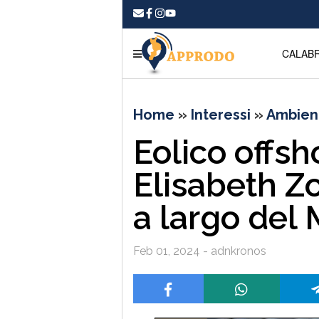
CALABR
Home
»
Interessi
»
Ambient
Eolico offsh
Elisabeth Zo
a largo del
Feb 01, 2024 - adnkronos