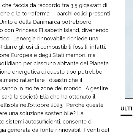
a che faccia da raccordo tra 3,5 gigawatt di
che e la terraferma. I parchi eolici presenti
 Unito e della Danimarca potrebbero
io con Princess Elisabeth Island, divenendo
etico. L’energia rinnovabile richiede una
rre gli usi di combustibili fossili, infatti,
nione Europea e degli Stati membri, ma
tidiano per ciascuno abitante del Pianeta
uzione energetica di questo tipo potrebbe
lmeno rallentare i disastri che il
usando in molte zone del mondo. A gestire
 sarà la società Elia che ha ottenuto il
ll’isola nell’ottobre 2023 . Perché queste
ULTI
ere una soluzione sostenibile? La
te sistemi autosufficienti, consente di
ia generata da fonte rinnovabili. I venti del