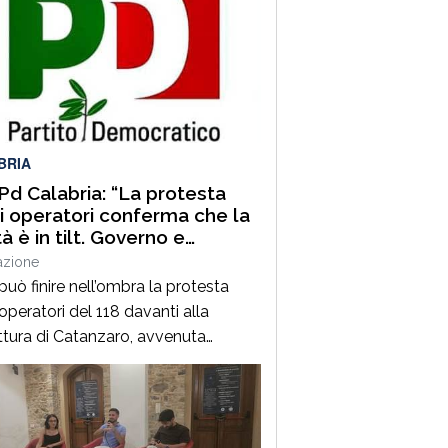
BRIA
 Pd Calabria: “La protesta
i operatori conferma che la
à è in tilt. Governo e
one affrontino subito le
azione
cità”
può finire nell’ombra la protesta
operatori del 118 davanti alla
ttura di Catanzaro, avvenuta
io in concomitanza con
rovazione, da parte del Consiglio dei
tri, del nuovo Programma operativo
sanità calabrese per il triennio