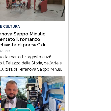
2028. È l’ennesima denuncia del
nale della sanità, che attesta una
 gravissima del settore, purtroppo
 dai […]
 E CULTURA
anova Sappo Minulio,
entato il romanzo
chivista di poesie” di
elo Maria Gazzana
azione
svolta martedì 4 agosto 2026,
 il Palazzo della Storia, dell’Arte e
 Cultura di Terranova Sappo Minulio,
sentazione ufficiale de “L’Archivista
esie”, secondo romanzo del giovane
tore Carmelo Maria Gazzana.La
a ha rappresentato un importante
to d’incontro tra letteratura, arte
itorio, offrendo al pubblico